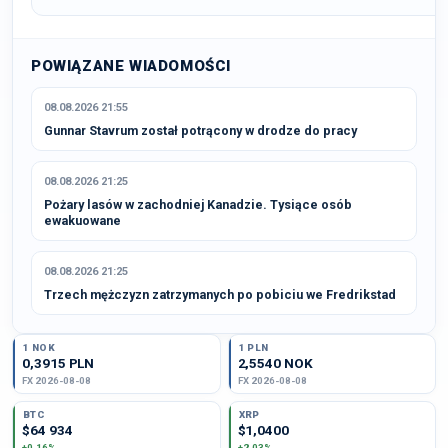
POWIĄZANE WIADOMOŚCI
08.08.2026 21:55
Gunnar Stavrum został potrącony w drodze do pracy
08.08.2026 21:25
Pożary lasów w zachodniej Kanadzie. Tysiące osób
ewakuowane
08.08.2026 21:25
Trzech mężczyzn zatrzymanych po pobiciu we Fredrikstad
1 NOK
1 PLN
0,3915 PLN
2,5540 NOK
FX 2026-08-08
FX 2026-08-08
BTC
XRP
$64 934
$1,0400
+0,16%
+2,03%