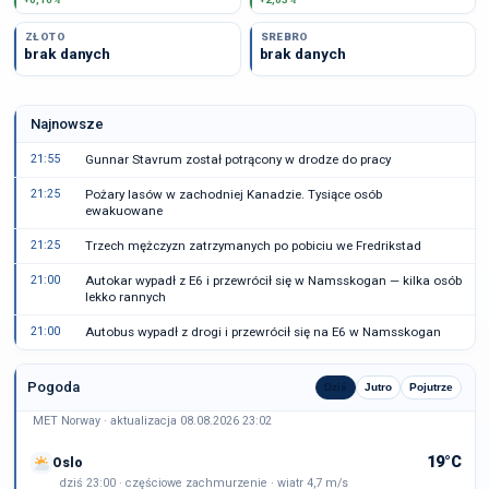
ZŁOTO
SREBRO
brak danych
brak danych
Najnowsze
21:55
Gunnar Stavrum został potrącony w drodze do pracy
21:25
Pożary lasów w zachodniej Kanadzie. Tysiące osób
ewakuowane
21:25
Trzech mężczyzn zatrzymanych po pobiciu we Fredrikstad
21:00
Autokar wypadł z E6 i przewrócił się w Namsskogan — kilka osób
lekko rannych
21:00
Autobus wypadł z drogi i przewrócił się na E6 w Namsskogan
Pogoda
Dziś
Jutro
Pojutrze
MET Norway · aktualizacja 08.08.2026 23:02
19°C
Oslo
dziś 23:00 · częściowe zachmurzenie · wiatr 4,7 m/s