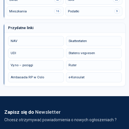
Mieszkania
Podatki
16
9
Przydatne linki
NAV
Skatteetaten
UDI
Statens vegvesen
Vy.no – pociągi
Ruter
Ambasada RP w Oslo
e-Konsulat
Zapisz się do
Newsletter
Chcesz otrzymywać powiadomienia o nowych ogłoszeniach ?