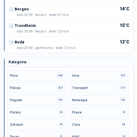
14°C
Bergen
dziś 23:00 · deszcz · wiatr 6,7 m/s
15°C
Trondheim
dziś 23:00 · deszcz · wiatr 2,0 m/s
12°C
Bodø
dziś 23:00 · pochmurno · wiatr 1,5 m/s
Kategorie
Pilne
Inne
636
519
Policja
Transport
303
214
Pogoda
Norwegia
190
152
Pożary
Praca
94
74
Zdrowie
Ceny
65
54
Świat
NAV
42
35