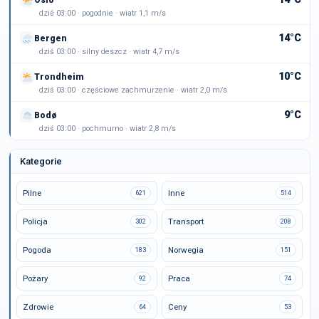
dziś 03:00 · pogodnie · wiatr 1,1 m/s
14°C
Bergen
dziś 03:00 · silny deszcz · wiatr 4,7 m/s
10°C
Trondheim
dziś 03:00 · częściowe zachmurzenie · wiatr 2,0 m/s
9°C
Bodø
dziś 03:00 · pochmurno · wiatr 2,8 m/s
Kategorie
Pilne
Inne
621
514
Policja
Transport
302
208
Pogoda
Norwegia
183
151
Pożary
Praca
92
74
Zdrowie
Ceny
64
53