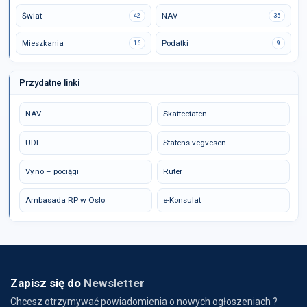
Świat
NAV
42
35
Mieszkania
Podatki
16
9
Przydatne linki
NAV
Skatteetaten
UDI
Statens vegvesen
Vy.no – pociągi
Ruter
Ambasada RP w Oslo
e-Konsulat
Zapisz się do
Newsletter
Chcesz otrzymywać powiadomienia o nowych ogłoszeniach ?