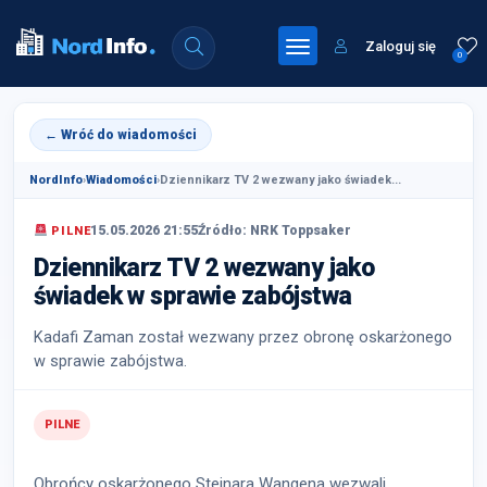
Zaloguj się
0
← Wróć do wiadomości
NordInfo
›
Wiadomości
›
Dziennikarz TV 2 wezwany jako świadek...
15.05.2026 21:55
Źródło: NRK Toppsaker
PILNE
Dziennikarz TV 2 wezwany jako
świadek w sprawie zabójstwa
Kadafi Zaman został wezwany przez obronę oskarżonego
w sprawie zabójstwa.
PILNE
Obrońcy oskarżonego Steinara Wangena wezwali