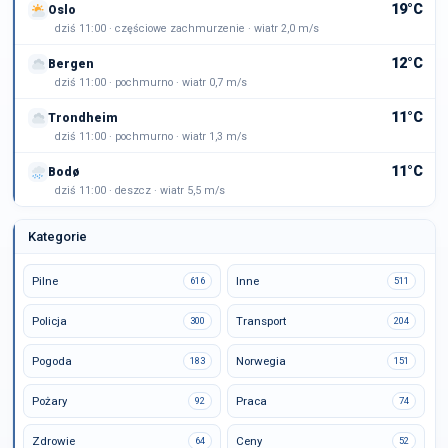
19°C
Oslo
dziś 11:00 · częściowe zachmurzenie · wiatr 2,0 m/s
12°C
Bergen
dziś 11:00 · pochmurno · wiatr 0,7 m/s
11°C
Trondheim
dziś 11:00 · pochmurno · wiatr 1,3 m/s
11°C
Bodø
dziś 11:00 · deszcz · wiatr 5,5 m/s
Kategorie
Pilne
Inne
616
511
Policja
Transport
300
204
Pogoda
Norwegia
183
151
Pożary
Praca
92
74
Zdrowie
Ceny
64
52