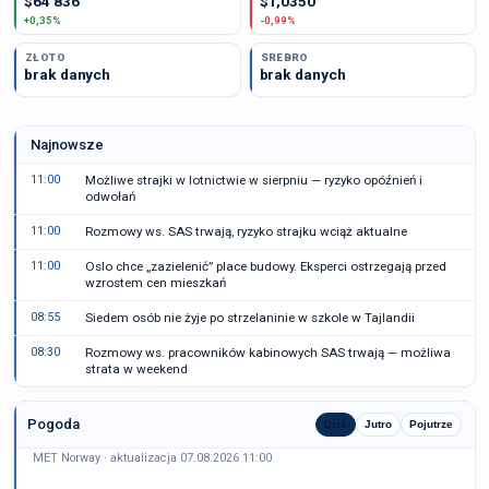
$64 836
$1,0350
+0,35%
-0,99%
ZŁOTO
SREBRO
brak danych
brak danych
Najnowsze
11:00
Możliwe strajki w lotnictwie w sierpniu — ryzyko opóźnień i
odwołań
11:00
Rozmowy ws. SAS trwają, ryzyko strajku wciąż aktualne
11:00
Oslo chce „zazielenić” place budowy. Eksperci ostrzegają przed
wzrostem cen mieszkań
08:55
Siedem osób nie żyje po strzelaninie w szkole w Tajlandii
08:30
Rozmowy ws. pracowników kabinowych SAS trwają — możliwa
strata w weekend
Pogoda
Dziś
Jutro
Pojutrze
MET Norway · aktualizacja 07.08.2026 11:00