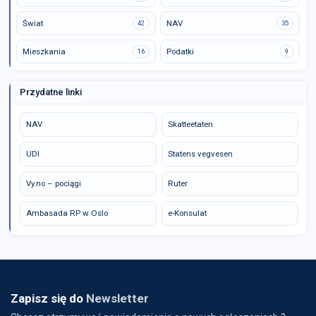
Świat
NAV
42
35
Mieszkania
Podatki
16
9
Przydatne linki
NAV
Skatteetaten
UDI
Statens vegvesen
Vy.no – pociągi
Ruter
Ambasada RP w Oslo
e-Konsulat
Zapisz się do
Newsletter