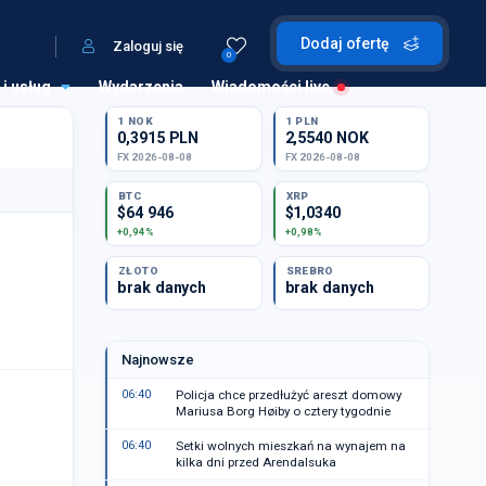
Dodaj ofertę
Zaloguj się
0
 i usług
Wydarzenia
Wiadomości live
1 NOK
1 PLN
0,3915 PLN
2,5540 NOK
FX 2026-08-08
FX 2026-08-08
BTC
XRP
$64 946
$1,0340
+0,94%
+0,98%
ZŁOTO
SREBRO
brak danych
brak danych
Najnowsze
06:40
Policja chce przedłużyć areszt domowy
Mariusa Borg Høiby o cztery tygodnie
06:40
Setki wolnych mieszkań na wynajem na
kilka dni przed Arendalsuka