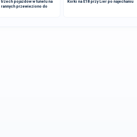
trzech pojazdów w tunelu na
Korki na E18 przy Lier po najechaniu
e rannych przewieziono do