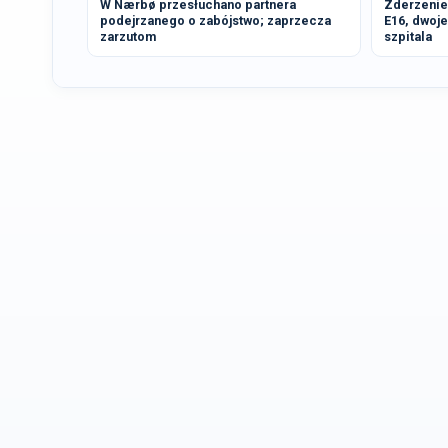
W Nærbø przesłuchano partnera
Zderzenie 
podejrzanego o zabójstwo; zaprzecza
E16, dwoj
zarzutom
szpitala