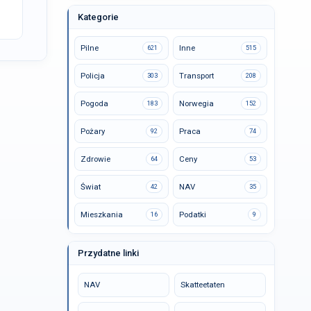
Kategorie
Pilne
Inne
621
515
Policja
Transport
303
208
Pogoda
Norwegia
183
152
Pożary
Praca
92
74
Zdrowie
Ceny
64
53
Świat
NAV
42
35
Mieszkania
Podatki
16
9
Przydatne linki
NAV
Skatteetaten