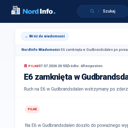
Szukaj
← Wróć do wiadomości
NordInfo
›
Wiadomości
›
E6 zamknięta w Gudbrandsdalen po powa
07.07.2026 20:55
Źródło: Aftenposten
PILNE
E6 zamknięta w Gudbrandsd
Ruch na E6 w Gudbrandsdalen wstrzymany po zderze
PILNE
Na E6 w Gudbrandsdalen doszło do poważnego wypa