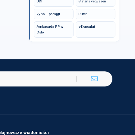
UDI
Statens vegvesen
Vy.no – pociągi
Ruter
Ambasada RP w
e-Konsulat
Oslo
Najnowsze wiadomości