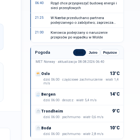
06:40
Rząd chce przyspieszyć budowę energii i
sieci przesyłowych
21:25
W Nærbø przesłuchano partnera
podejrzanego o zabójstwo; zaprzecza
zarzutom
21:00
Kierowca podejrzany o naruszenie
przepisów po wypadku w Molde
Pogoda
Dziś
Jutro
Pojutrze
MET Norway · aktualizacja 08.08.2026 06:40
13°C
Oslo
dziś 06:00 · częściowe zachmurzenie · wiatr 1,4
m/s
14°C
Bergen
dziś 06:00 · deszcz · wiatr 5,4 m/s
9°C
Trondheim
dziś 06:00 · pochmurno · wiatr 0,6 m/s
10°C
Bodø
dziś 06:00 · pochmurno · wiatr 2,8 m/s