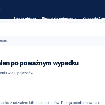
Strona główna
Wszystkie ogłoszenia
Kategorie firm
żnym...
alen po poważnym wypadku
niu wielu pojazdów.
dku z udziałem kilku samochodów. Policja poinformowała o