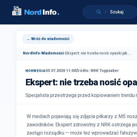
Szukaj
← Wróć do wiadomości
NordInfo
›
Wiadomości
›
Ekspert: nie trzeba nosić opaski jak...
05.07.2026 11:00
Źródło: NRK Toppsaker
NORWEGIA
Ekspert: nie trzeba nosić op
Specjalista przestrzega przed kopiowaniem trendu n
W mediach pojawiają się zdjęcia piłkarzy z MŚ no
zawodników. Ekspert zdrowotny z NRK ostrzega jedn
zastąpi rozsądku — może też wprowadzać fałszywe 