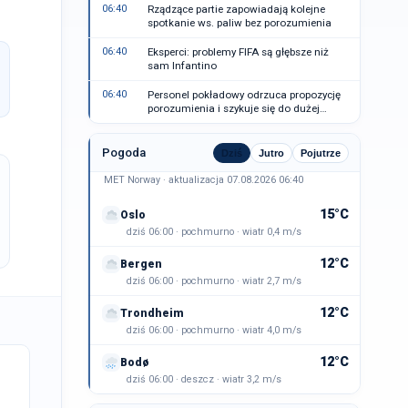
06:40
Rządzące partie zapowiadają kolejne
spotkanie ws. paliw bez porozumienia
06:40
Eksperci: problemy FIFA są głębsze niż
sam Infantino
06:40
Personel pokładowy odrzuca propozycję
porozumienia i szykuje się do dużej
strajku
Pogoda
Dziś
Jutro
Pojutrze
MET Norway · aktualizacja 07.08.2026 06:40
15°C
Oslo
dziś 06:00 · pochmurno · wiatr 0,4 m/s
12°C
Bergen
dziś 06:00 · pochmurno · wiatr 2,7 m/s
12°C
Trondheim
dziś 06:00 · pochmurno · wiatr 4,0 m/s
12°C
Bodø
dziś 06:00 · deszcz · wiatr 3,2 m/s