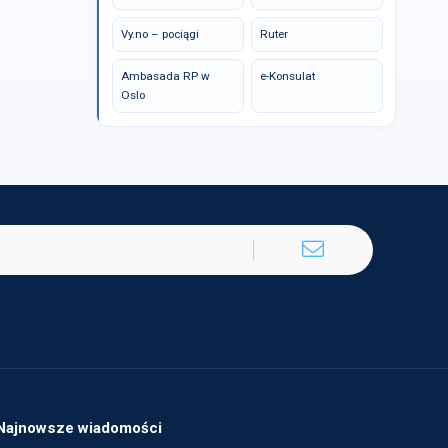
Vy.no – pociągi
Ruter
Ambasada RP w
e-Konsulat
Oslo
Najnowsze wiadomości