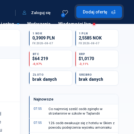
Dodaj ofertę
Zaloguj się
0
 i usług
Wydarzenia
Wiadomości live
1 NOK
1 PLN
0,3909 PLN
2,5585 NOK
FX 2026-08-07
FX 2026-08-07
BTC
XRP
$64 219
$1,0170
-0,97%
-3,11%
ZŁOTO
SREBRO
brak danych
brak danych
Najnowsze
07:55
Co najmniej sześć osób zginęło w
d
strzelaninie w szkole w Tajlandii
e
07:55
126 osób ewakuuje się z hotelu w Skien z
powodu podejrzenia wycieku amoniaku
u