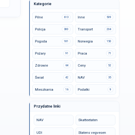
Kategorie
Pilne
Inne
613
509
Policja
Transport
300
204
Pogoda
Norwegia
181
150
Pożary
Praca
91
71
Zdrowie
Ceny
64
52
Świat
NAV
42
35
Mieszkania
Podatki
16
9
Przydatne linki
NAV
Skatteetaten
UDI
Statens vegvesen