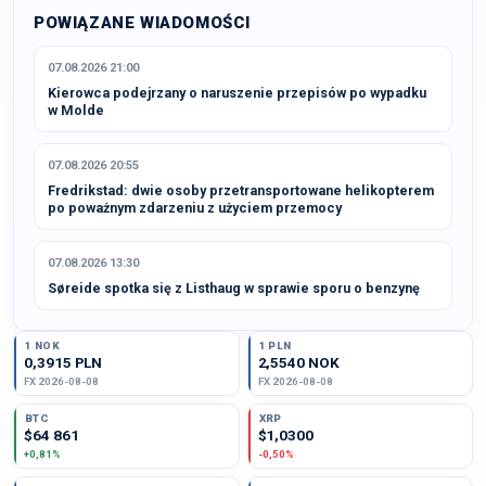
POWIĄZANE WIADOMOŚCI
07.08.2026 21:00
Kierowca podejrzany o naruszenie przepisów po wypadku
w Molde
07.08.2026 20:55
Fredrikstad: dwie osoby przetransportowane helikopterem
po poważnym zdarzeniu z użyciem przemocy
07.08.2026 13:30
Søreide spotka się z Listhaug w sprawie sporu o benzynę
1 NOK
1 PLN
0,3915 PLN
2,5540 NOK
FX 2026-08-08
FX 2026-08-08
BTC
XRP
$64 861
$1,0300
+0,81%
-0,50%