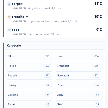
14°C
Bergen
dziś 03:00 · silny deszcz · wiatr 4,7 m/s
10°C
Trondheim
dziś 03:00 · częściowe zachmurzenie · wiatr 2,0 m/s
9°C
Bodø
dziś 03:00 · pochmurno · wiatr 2,8 m/s
Kategorie
Pilne
Inne
621
514
Policja
Transport
302
208
Pogoda
Norwegia
183
151
Pożary
Praca
92
74
Zdrowie
Ceny
64
53
Świat
NAV
42
35