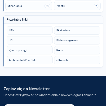
Mieszkania
Podatki
16
9
Przydatne linki
NAV
Skatteetaten
UDI
Statens vegvesen
Vy.no – pociągi
Ruter
Ambasada RP w Oslo
e-Konsulat
Zapisz się do
Newsletter
Chcesz otrzymywać powiadomienia o nowych ogłoszeniach ?