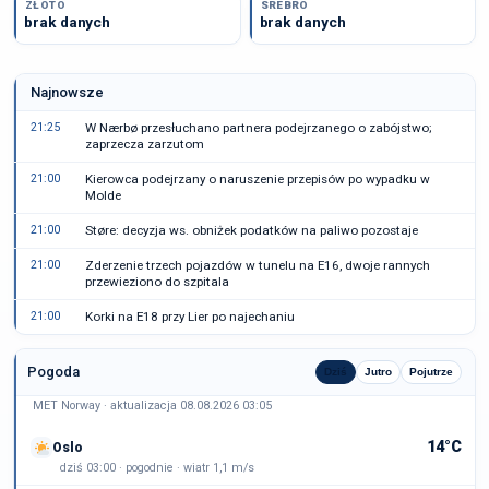
ZŁOTO
SREBRO
brak danych
brak danych
Najnowsze
21:25
W Nærbø przesłuchano partnera podejrzanego o zabójstwo;
zaprzecza zarzutom
21:00
Kierowca podejrzany o naruszenie przepisów po wypadku w
Molde
21:00
Støre: decyzja ws. obniżek podatków na paliwo pozostaje
21:00
Zderzenie trzech pojazdów w tunelu na E16, dwoje rannych
przewieziono do szpitala
21:00
Korki na E18 przy Lier po najechaniu
Pogoda
Dziś
Jutro
Pojutrze
MET Norway · aktualizacja 08.08.2026 03:05
14°C
Oslo
dziś 03:00 · pogodnie · wiatr 1,1 m/s