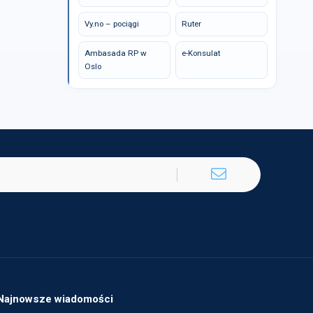
Vy.no – pociągi
Ruter
Ambasada RP w
e-Konsulat
Oslo
Najnowsze wiadomości