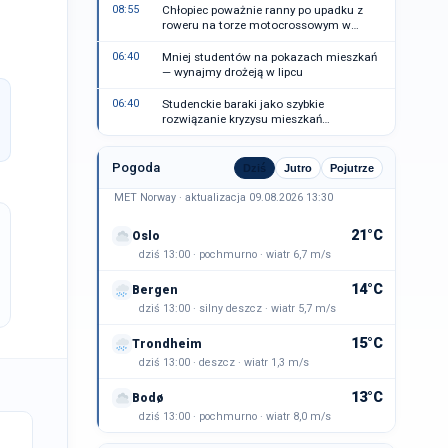
08:55
Chłopiec poważnie ranny po upadku z
roweru na torze motocrossowym w
Toten
06:40
Mniej studentów na pokazach mieszkań
— wynajmy drożeją w lipcu
06:40
Studenckie baraki jako szybkie
rozwiązanie kryzysu mieszkań
studenckich w Vestland
Pogoda
Dziś
Jutro
Pojutrze
MET Norway · aktualizacja 09.08.2026 13:30
21°C
Oslo
dziś 13:00 · pochmurno · wiatr 6,7 m/s
14°C
Bergen
dziś 13:00 · silny deszcz · wiatr 5,7 m/s
15°C
Trondheim
dziś 13:00 · deszcz · wiatr 1,3 m/s
13°C
Bodø
dziś 13:00 · pochmurno · wiatr 8,0 m/s