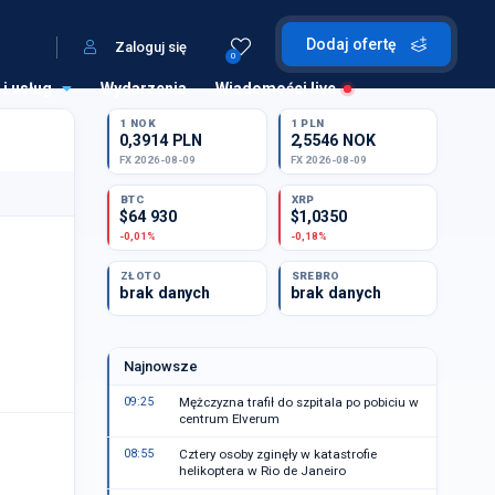
Dodaj ofertę
Zaloguj się
0
 i usług
Wydarzenia
Wiadomości live
1 NOK
1 PLN
0,3914 PLN
2,5546 NOK
FX 2026-08-09
FX 2026-08-09
BTC
XRP
$64 930
$1,0350
-0,01%
-0,18%
ZŁOTO
SREBRO
brak danych
brak danych
Najnowsze
09:25
Mężczyzna trafił do szpitala po pobiciu w
centrum Elverum
08:55
Cztery osoby zginęły w katastrofie
helikoptera w Rio de Janeiro