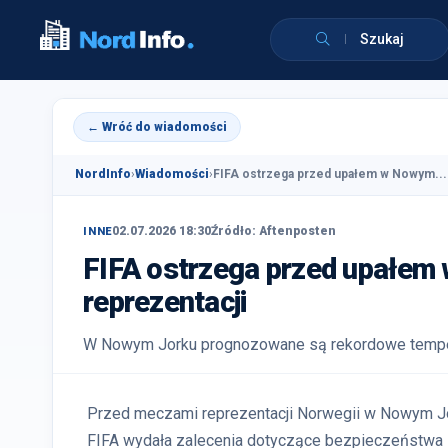
Szukaj
← Wróć do wiadomości
NordInfo
›
Wiadomości
›
FIFA ostrzega przed upałem w Nowym...
02.07.2026 18:30
Źródło: Aftenposten
INNE
FIFA ostrzega przed upałem
reprezentacji
W Nowym Jorku prognozowane są rekordowe temperat
Przed meczami reprezentacji Norwegii w Nowym Jo
FIFA wydała zalecenia dotyczące bezpieczeństwa z