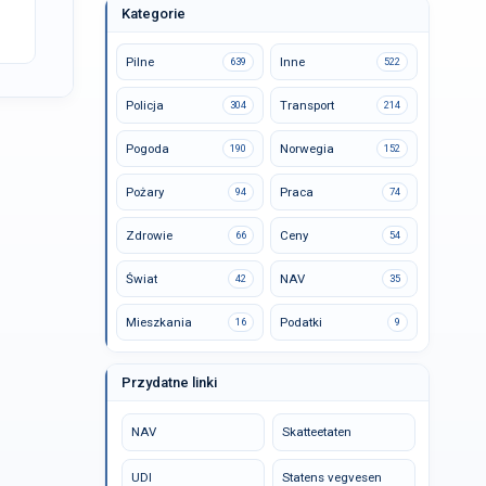
Kategorie
Pilne
Inne
639
522
Policja
Transport
304
214
Pogoda
Norwegia
190
152
Pożary
Praca
94
74
Zdrowie
Ceny
66
54
Świat
NAV
42
35
Mieszkania
Podatki
16
9
Przydatne linki
NAV
Skatteetaten
UDI
Statens vegvesen