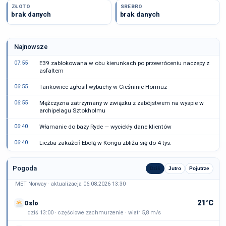
ZŁOTO
SREBRO
brak danych
brak danych
Najnowsze
07:55
E39 zablokowana w obu kierunkach po przewróceniu naczepy z
asfaltem
06:55
Tankowiec zgłosił wybuchy w Cieśninie Hormuz
06:55
Mężczyzna zatrzymany w związku z zabójstwem na wyspie w
archipelagu Sztokholmu
06:40
Włamanie do bazy Ryde — wyciekły dane klientów
06:40
Liczba zakażeń Ebolą w Kongu zbliża się do 4 tys.
Pogoda
Dziś
Jutro
Pojutrze
MET Norway · aktualizacja 06.08.2026 13:30
21°C
Oslo
dziś 13:00 · częściowe zachmurzenie · wiatr 5,8 m/s