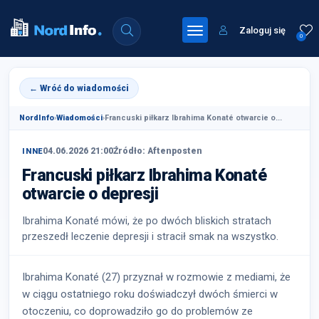
Zaloguj się
0
← Wróć do wiadomości
NordInfo
›
Wiadomości
›
Francuski piłkarz Ibrahima Konaté otwarcie o...
04.06.2026 21:00
Źródło: Aftenposten
INNE
Francuski piłkarz Ibrahima Konaté
otwarcie o depresji
Ibrahima Konaté mówi, że po dwóch bliskich stratach
przeszedł leczenie depresji i stracił smak na wszystko.
Ibrahima Konaté (27) przyznał w rozmowie z mediami, że
w ciągu ostatniego roku doświadczył dwóch śmierci w
otoczeniu, co doprowadziło go do problemów ze