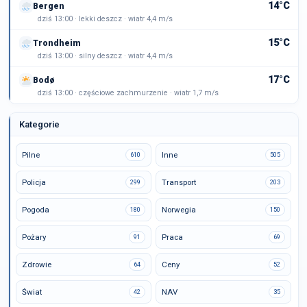
14°C
Bergen
dziś 13:00 · lekki deszcz · wiatr 4,4 m/s
15°C
Trondheim
dziś 13:00 · silny deszcz · wiatr 4,4 m/s
17°C
Bodø
dziś 13:00 · częściowe zachmurzenie · wiatr 1,7 m/s
Kategorie
Pilne
Inne
610
505
Policja
Transport
299
203
Pogoda
Norwegia
180
150
Pożary
Praca
91
69
Zdrowie
Ceny
64
52
Świat
NAV
42
35