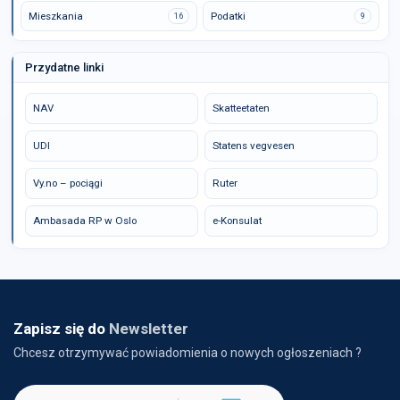
Mieszkania
Podatki
16
9
Przydatne linki
NAV
Skatteetaten
UDI
Statens vegvesen
Vy.no – pociągi
Ruter
Ambasada RP w Oslo
e-Konsulat
Zapisz się do
Newsletter
Chcesz otrzymywać powiadomienia o nowych ogłoszeniach ?