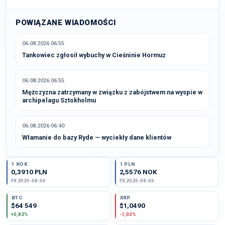
POWIĄZANE WIADOMOŚCI
06.08.2026 06:55
Tankowiec zgłosił wybuchy w Cieśninie Hormuz
06.08.2026 06:55
Mężczyzna zatrzymany w związku z zabójstwem na wyspie w
archipelagu Sztokholmu
06.08.2026 06:40
Włamanie do bazy Ryde — wyciekły dane klientów
1 NOK
1 PLN
0,3910 PLN
2,5576 NOK
FX 2026-08-06
FX 2026-08-06
BTC
XRP
$64 549
$1,0490
+0,82%
-1,03%