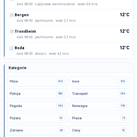
dziś 08:00 · częściowe zachmurzenie · wiatr 0,9 m/s
12°C
Bergen
dziś 08:00 · pochmurno · wiatr 2,1 m/s
12°C
Trondheim
dziś 08:00 · pochmurno · wiatr 2,1 m/s
12°C
Bodø
dziś 08:00 · deszcz · wiatr 4,2 m/s
Kategorie
Pilne
Inne
616
510
Policja
Transport
300
204
Pogoda
Norwegia
183
150
Pożary
Praca
92
73
Zdrowie
Ceny
64
52