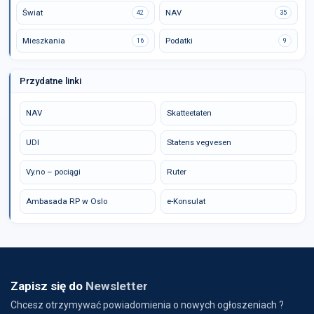
Świat
NAV
42
35
Mieszkania
Podatki
16
9
Przydatne linki
NAV
Skatteetaten
UDI
Statens vegvesen
Vy.no – pociągi
Ruter
Ambasada RP w Oslo
e-Konsulat
Zapisz się do
Newsletter
Chcesz otrzymywać powiadomienia o nowych ogłoszeniach ?