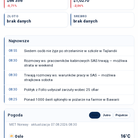
$64 356
$1,0270
-0,71%
-2,06%
ZŁOTO
SREBRO
brak danych
brak danych
Najnowsze
08:55
Siedem osób nie żyje po strzelaninie w szkole w Tajlandii
08:30
Rozmowy ws. pracowników kabinowych SAS trwają — możliwa
strata w weekend
08:30
Trwają rozmowy ws. warunków pracy w SAS — możliwa
strajkowa sobota
08:30
Polityk z Follo usłyszał zarzuty wobec 25 ofiar
08:25
Ponad 1000 świń spłonęło w pożarze na farmie w Bawarii
Pogoda
Dziś
Jutro
Pojutrze
MET Norway · aktualizacja 07.08.2026 08:30
16°C
Oslo