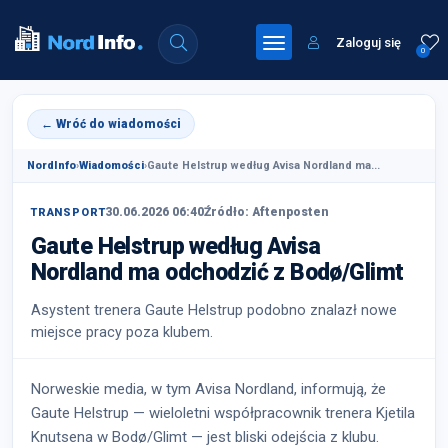
Zaloguj się
0
← Wróć do wiadomości
NordInfo
›
Wiadomości
›
Gaute Helstrup według Avisa Nordland ma...
30.06.2026 06:40
Źródło: Aftenposten
TRANSPORT
Gaute Helstrup według Avisa
Nordland ma odchodzić z Bodø/Glimt
Asystent trenera Gaute Helstrup podobno znalazł nowe
miejsce pracy poza klubem.
Norweskie media, w tym Avisa Nordland, informują, że
Gaute Helstrup — wieloletni współpracownik trenera Kjetila
Knutsena w Bodø/Glimt — jest bliski odejścia z klubu.