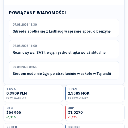
POWIĄZANE WIADOMOŚCI
07.08.2026 13:30
Søreide spotka się z Listhaug w sprawie sporu o benzynę
07.08.2026 11:00
Rozmowy ws. SAS trwają, ryzyko strajku wciąż aktualne
07.08.2026 08:55
Siedem osób nie żyje po strzelaninie w szkole w Tajlandii
1 NOK
1 PLN
0,3909 PLN
2,5585 NOK
FX 2026-08-07
FX 2026-08-07
BTC
XRP
$64 966
$1,0270
+0,51%
-1,75%
ZŁOTO
SREBRO