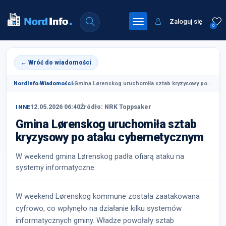
Zaloguj się
0
← Wróć do wiadomości
NordInfo
›
Wiadomości
›
Gmina Lørenskog uruchomiła sztab kryzysowy po...
12.05.2026 06:40
Źródło: NRK Toppsaker
INNE
Gmina Lørenskog uruchomiła sztab
kryzysowy po ataku cybernetycznym
W weekend gmina Lørenskog padła ofiarą ataku na
systemy informatyczne.
W weekend Lørenskog kommune została zaatakowana
cyfrowo, co wpłynęło na działanie kilku systemów
informatycznych gminy. Władze powołały sztab