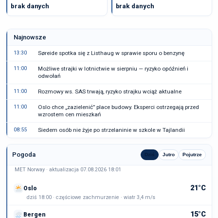
brak danych
brak danych
Najnowsze
13:30
Søreide spotka się z Listhaug w sprawie sporu o benzynę
11:00
Możliwe strajki w lotnictwie w sierpniu — ryzyko opóźnień i
odwołań
11:00
Rozmowy ws. SAS trwają, ryzyko strajku wciąż aktualne
11:00
Oslo chce „zazielenić” place budowy. Eksperci ostrzegają przed
wzrostem cen mieszkań
08:55
Siedem osób nie żyje po strzelaninie w szkole w Tajlandii
Pogoda
Dziś
Jutro
Pojutrze
MET Norway · aktualizacja 07.08.2026 18:01
21°C
Oslo
dziś 18:00 · częściowe zachmurzenie · wiatr 3,4 m/s
15°C
Bergen