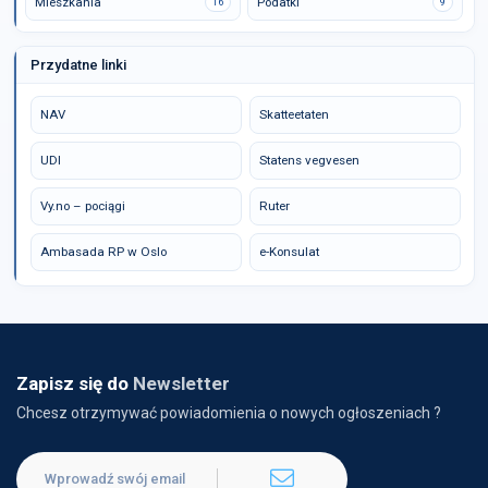
Mieszkania
Podatki
16
9
Przydatne linki
NAV
Skatteetaten
UDI
Statens vegvesen
Vy.no – pociągi
Ruter
Ambasada RP w Oslo
e-Konsulat
Zapisz się do
Newsletter
Chcesz otrzymywać powiadomienia o nowych ogłoszeniach ?