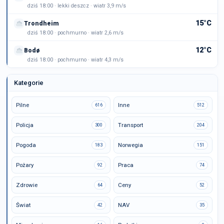
dziś 18:00 · lekki deszcz · wiatr 3,9 m/s
15°C
Trondheim
dziś 18:00 · pochmurno · wiatr 2,6 m/s
12°C
Bodø
dziś 18:00 · pochmurno · wiatr 4,3 m/s
Kategorie
Pilne
Inne
616
512
Policja
Transport
300
204
Pogoda
Norwegia
183
151
Pożary
Praca
92
74
Zdrowie
Ceny
64
52
Świat
NAV
42
35