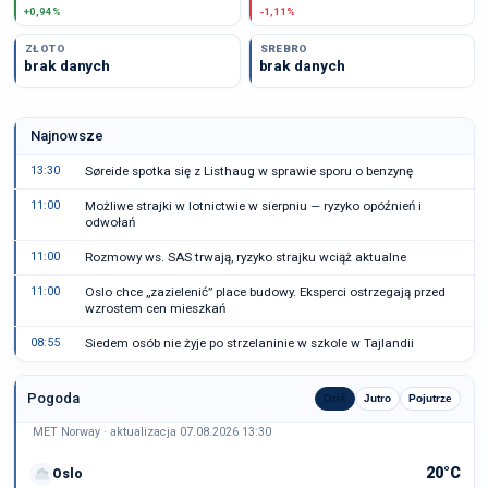
+0,94%
-1,11%
ZŁOTO
SREBRO
brak danych
brak danych
Najnowsze
13:30
Søreide spotka się z Listhaug w sprawie sporu o benzynę
11:00
Możliwe strajki w lotnictwie w sierpniu — ryzyko opóźnień i
odwołań
11:00
Rozmowy ws. SAS trwają, ryzyko strajku wciąż aktualne
11:00
Oslo chce „zazielenić” place budowy. Eksperci ostrzegają przed
wzrostem cen mieszkań
08:55
Siedem osób nie żyje po strzelaninie w szkole w Tajlandii
Pogoda
Dziś
Jutro
Pojutrze
MET Norway · aktualizacja 07.08.2026 13:30
20°C
Oslo