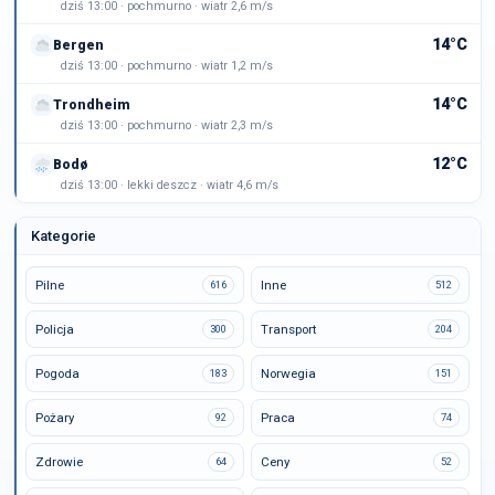
dziś 13:00 · pochmurno · wiatr 2,6 m/s
14°C
Bergen
dziś 13:00 · pochmurno · wiatr 1,2 m/s
14°C
Trondheim
dziś 13:00 · pochmurno · wiatr 2,3 m/s
12°C
Bodø
dziś 13:00 · lekki deszcz · wiatr 4,6 m/s
Kategorie
Pilne
Inne
616
512
Policja
Transport
300
204
Pogoda
Norwegia
183
151
Pożary
Praca
92
74
Zdrowie
Ceny
64
52