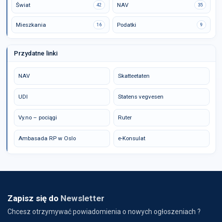
Świat
NAV
42
35
Mieszkania
Podatki
16
9
Przydatne linki
NAV
Skatteetaten
UDI
Statens vegvesen
Vy.no – pociągi
Ruter
Ambasada RP w Oslo
e-Konsulat
Zapisz się do
Newsletter
Chcesz otrzymywać powiadomienia o nowych ogłoszeniach ?