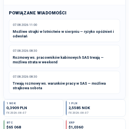
POWIĄZANE WIADOMOŚCI
07.08.2026 11:00
Możliwe strajki w lotnictwie w sierpniu — ryzyko opóźnień i
odwołań
07.08.2026 08:30
Rozmowy ws. pracowników kabinowych SAS trwają —
możliwa strata w weekend
07.08.2026 08:30
Trwają rozmowy ws. warunków pracy w SAS — możliwa
strajkowa sobota
1 NOK
1 PLN
0,3909 PLN
2,5585 NOK
FX 2026-08-07
FX 2026-08-07
BTC
XRP
$65 068
$1,0360