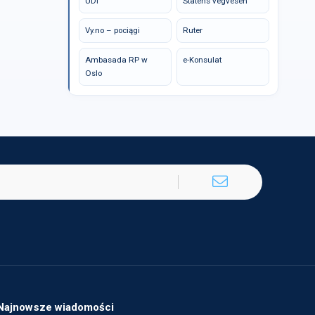
UDI
Statens vegvesen
Vy.no – pociągi
Ruter
Ambasada RP w
e-Konsulat
Oslo
Najnowsze wiadomości