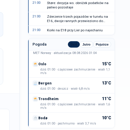
21:00
Støre: decyzja ws. obniżek podatków na
paliwo pozostaje
21:00
Zderzenie trzech pojazdów w tunelu na
E16, dwoje rannych przewieziono do
szpitala
21:00
Korki na E18 przy Lier po najechaniu
Pogoda
Dziś
Jutro
Pojutrze
MET Norway · aktualizacja 08.08.2026 01:04
15°C
Oslo
dziś 01:00 · częściowe zachmurzenie · wiatr 1,1
m/s
13°C
Bergen
dziś 01:00 · deszcz · wiatr 6,8 m/s
11°C
Trondheim
dziś 01:00 · częściowe zachmurzenie · wiatr 1,6
m/s
10°C
Bodø
dziś 01:00 · pochmurno · wiatr 3,7 m/s