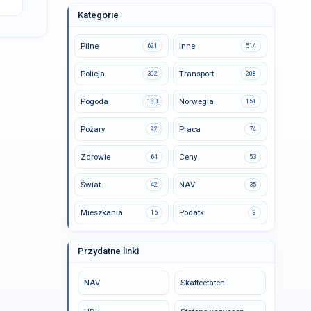
Kategorie
Pilne
Inne
621
514
Policja
Transport
302
208
Pogoda
Norwegia
183
151
Pożary
Praca
92
74
Zdrowie
Ceny
64
53
Świat
NAV
42
35
Mieszkania
Podatki
16
9
Przydatne linki
NAV
Skatteetaten