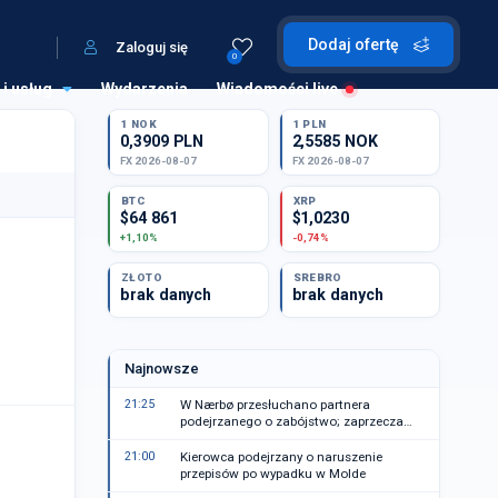
Dodaj ofertę
Zaloguj się
0
 i usług
Wydarzenia
Wiadomości live
1 NOK
1 PLN
0,3909 PLN
2,5585 NOK
FX 2026-08-07
FX 2026-08-07
BTC
XRP
$64 861
$1,0230
+1,10%
-0,74%
ZŁOTO
SREBRO
brak danych
brak danych
Najnowsze
21:25
W Nærbø przesłuchano partnera
podejrzanego o zabójstwo; zaprzecza
zarzutom
21:00
Kierowca podejrzany o naruszenie
przepisów po wypadku w Molde