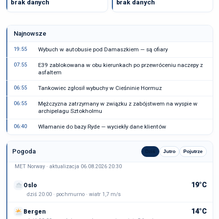
brak danych
brak danych
Najnowsze
19:55
Wybuch w autobusie pod Damaszkiem — są ofiary
07:55
E39 zablokowana w obu kierunkach po przewróceniu naczepy z
asfaltem
06:55
Tankowiec zgłosił wybuchy w Cieśninie Hormuz
06:55
Mężczyzna zatrzymany w związku z zabójstwem na wyspie w
archipelagu Sztokholmu
06:40
Włamanie do bazy Ryde — wyciekły dane klientów
Pogoda
Dziś
Jutro
Pojutrze
MET Norway · aktualizacja 06.08.2026 20:30
19°C
Oslo
dziś 20:00 · pochmurno · wiatr 1,7 m/s
14°C
Bergen