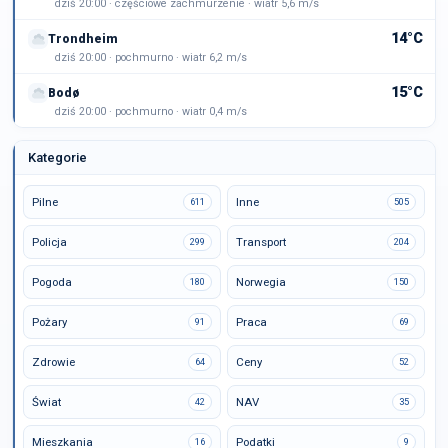
dziś 20:00 · częściowe zachmurzenie · wiatr 5,6 m/s
14°C
Trondheim
dziś 20:00 · pochmurno · wiatr 6,2 m/s
15°C
Bodø
dziś 20:00 · pochmurno · wiatr 0,4 m/s
Kategorie
Pilne
Inne
611
505
Policja
Transport
299
204
Pogoda
Norwegia
180
150
Pożary
Praca
91
69
Zdrowie
Ceny
64
52
Świat
NAV
42
35
Mieszkania
Podatki
16
9