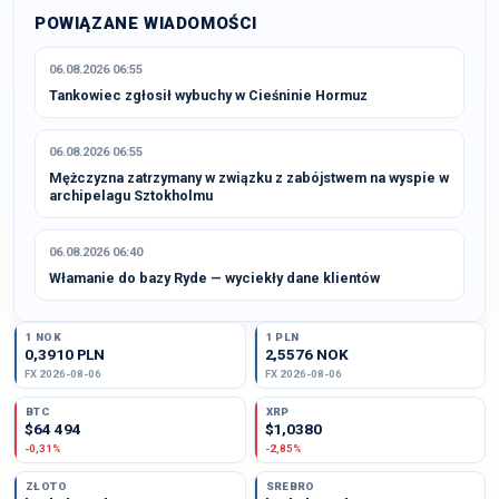
POWIĄZANE WIADOMOŚCI
06.08.2026 06:55
Tankowiec zgłosił wybuchy w Cieśninie Hormuz
06.08.2026 06:55
Mężczyzna zatrzymany w związku z zabójstwem na wyspie w
archipelagu Sztokholmu
06.08.2026 06:40
Włamanie do bazy Ryde — wyciekły dane klientów
1 NOK
1 PLN
0,3910 PLN
2,5576 NOK
FX 2026-08-06
FX 2026-08-06
BTC
XRP
$64 494
$1,0380
-0,31%
-2,85%
ZŁOTO
SREBRO