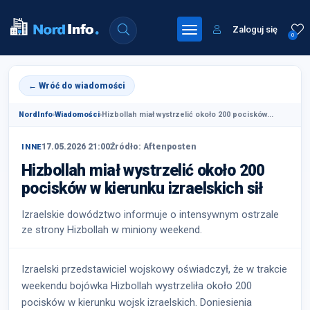
Zaloguj się
0
← Wróć do wiadomości
NordInfo
›
Wiadomości
›
Hizbollah miał wystrzelić około 200 pocisków...
17.05.2026 21:00
Źródło: Aftenposten
INNE
Hizbollah miał wystrzelić około 200
pocisków w kierunku izraelskich sił
Izraelskie dowództwo informuje o intensywnym ostrzale
ze strony Hizbollah w miniony weekend.
Izraelski przedstawiciel wojskowy oświadczył, że w trakcie
weekendu bojówka Hizbollah wystrzeliła około 200
pocisków w kierunku wojsk izraelskich. Doniesienia