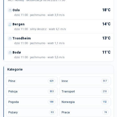
MET Norway · aktualizacja 08.08.2026 11:00
18°C
Oslo
dziś 11:00 · pochmurno · wiatr 3,9 m/s
14°C
Bergen
dziś 11:00 · silny deszcz · wiatr 6,1 m/s
13°C
Trondheim
dziś 11:00 · pochmurno · wiatr 1,1 m/s
11°C
Bodø
dziś 11:00 · pochmurno · wiatr 5,5 m/s
Kategorie
Pilne
Inne
629
517
Policja
Transport
303
210
Pogoda
Norwegia
188
152
Pożary
Praca
93
74