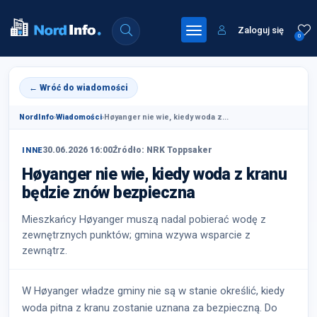
Zaloguj się
0
← Wróć do wiadomości
NordInfo
›
Wiadomości
›
Høyanger nie wie, kiedy woda z...
30.06.2026 16:00
Źródło: NRK Toppsaker
INNE
Høyanger nie wie, kiedy woda z kranu
będzie znów bezpieczna
Mieszkańcy Høyanger muszą nadal pobierać wodę z
zewnętrznych punktów; gmina wzywa wsparcie z
zewnątrz.
W Høyanger władze gminy nie są w stanie określić, kiedy
woda pitna z kranu zostanie uznana za bezpieczną. Do