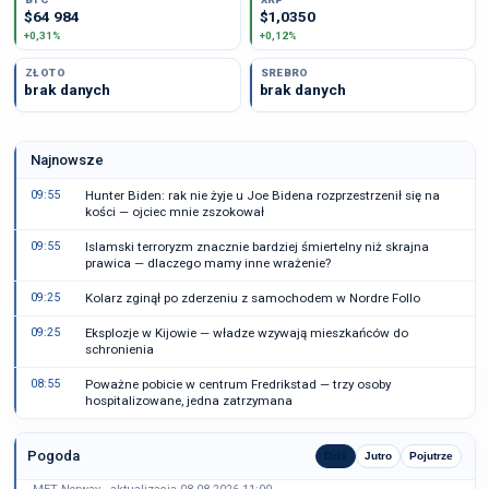
$64 984
$1,0350
+0,31%
+0,12%
ZŁOTO
SREBRO
brak danych
brak danych
Najnowsze
09:55
Hunter Biden: rak nie żyje u Joe Bidena rozprzestrzenił się na
kości — ojciec mnie zszokował
09:55
Islamski terroryzm znacznie bardziej śmiertelny niż skrajna
prawica — dlaczego mamy inne wrażenie?
09:25
Kolarz zginął po zderzeniu z samochodem w Nordre Follo
09:25
Eksplozje w Kijowie — władze wzywają mieszkańców do
schronienia
08:55
Poważne pobicie w centrum Fredrikstad — trzy osoby
hospitalizowane, jedna zatrzymana
Pogoda
Dziś
Jutro
Pojutrze