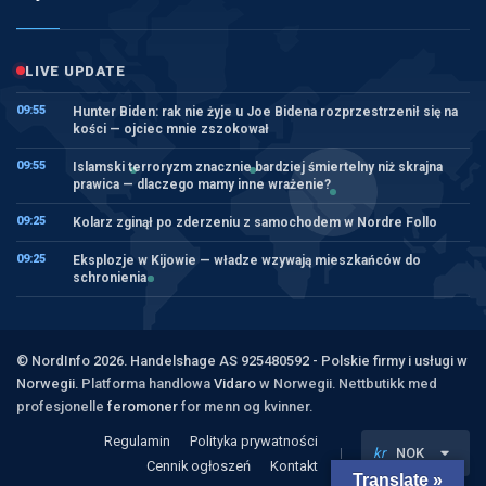
LIVE UPDATE
09:55
Hunter Biden: rak nie żyje u Joe Bidena rozprzestrzenił się na
kości — ojciec mnie zszokował
09:55
Islamski terroryzm znacznie bardziej śmiertelny niż skrajna
prawica — dlaczego mamy inne wrażenie?
09:25
Kolarz zginął po zderzeniu z samochodem w Nordre Follo
09:25
Eksplozje w Kijowie — władze wzywają mieszkańców do
schronienia
© NordInfo 2026. Handelshage AS 925480592 - Polskie firmy i usługi w
Norwegii.
Platforma handlowa
Vidaro
w Norwegii. Nettbutikk med
profesjonelle
feromoner
for menn og kvinner.
Regulamin
Polityka prywatności
kr
NOK
Cennik ogłoszeń
Kontakt
Translate »