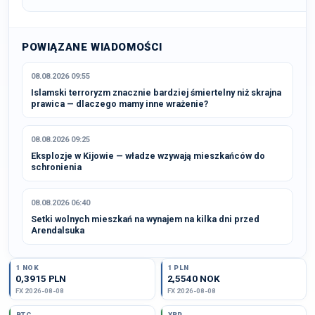
POWIĄZANE WIADOMOŚCI
08.08.2026 09:55
Islamski terroryzm znacznie bardziej śmiertelny niż skrajna
prawica — dlaczego mamy inne wrażenie?
08.08.2026 09:25
Eksplozje w Kijowie — władze wzywają mieszkańców do
schronienia
08.08.2026 06:40
Setki wolnych mieszkań na wynajem na kilka dni przed
Arendalsuka
1 NOK
1 PLN
0,3915 PLN
2,5540 NOK
FX 2026-08-08
FX 2026-08-08
BTC
XRP