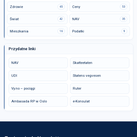
Zdrowie
Ceny
65
53
Świat
NAV
42
35
Mieszkania
Podatki
16
9
Przydatne linki
NAV
Skatteetaten
UDI
Statens vegvesen
Vy.no – pociągi
Ruter
Ambasada RP w Oslo
e-Konsulat