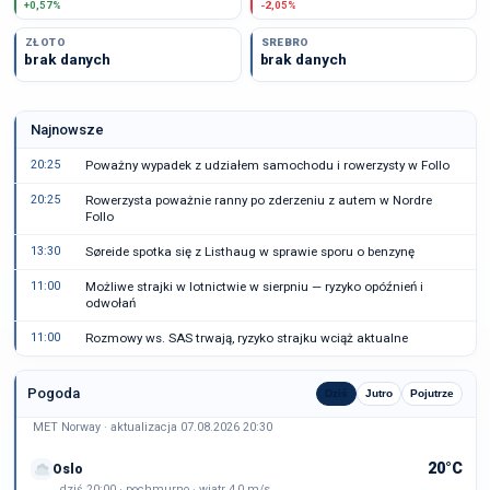
+0,57%
-2,05%
ZŁOTO
SREBRO
brak danych
brak danych
Najnowsze
20:25
Poważny wypadek z udziałem samochodu i rowerzysty w Follo
20:25
Rowerzysta poważnie ranny po zderzeniu z autem w Nordre
Follo
13:30
Søreide spotka się z Listhaug w sprawie sporu o benzynę
11:00
Możliwe strajki w lotnictwie w sierpniu — ryzyko opóźnień i
odwołań
11:00
Rozmowy ws. SAS trwają, ryzyko strajku wciąż aktualne
Pogoda
Dziś
Jutro
Pojutrze
MET Norway · aktualizacja 07.08.2026 20:30
20°C
Oslo
dziś 20:00 · pochmurno · wiatr 4,0 m/s