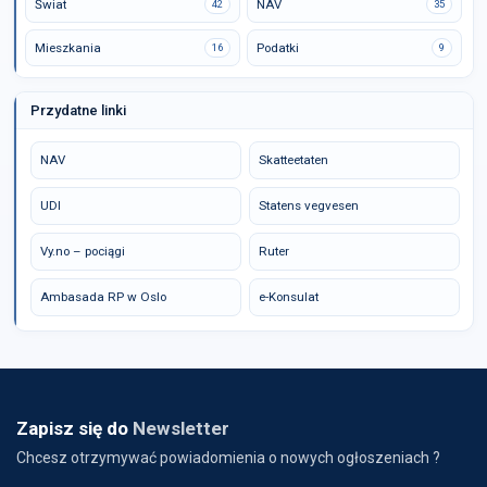
Świat
NAV
42
35
Mieszkania
Podatki
16
9
Przydatne linki
NAV
Skatteetaten
UDI
Statens vegvesen
Vy.no – pociągi
Ruter
Ambasada RP w Oslo
e-Konsulat
Zapisz się do
Newsletter
Chcesz otrzymywać powiadomienia o nowych ogłoszeniach ?