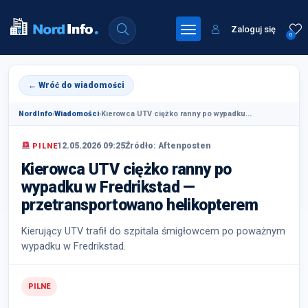
Zaloguj się
0
← Wróć do wiadomości
NordInfo
›
Wiadomości
›
Kierowca UTV ciężko ranny po wypadku...
12.05.2026 09:25
Źródło: Aftenposten
PILNE
Kierowca UTV ciężko ranny po
wypadku w Fredrikstad —
przetransportowano helikopterem
Kierujący UTV trafił do szpitala śmigłowcem po poważnym
wypadku w Fredrikstad.
PILNE