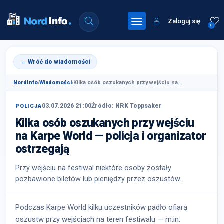
Zaloguj się
0
← Wróć do wiadomości
NordInfo
›
Wiadomości
›
Kilka osób oszukanych przy wejściu na...
03.07.2026 21:00
Źródło: NRK Toppsaker
POLICJA
Kilka osób oszukanych przy wejściu
na Karpe World — policja i organizator
ostrzegają
Przy wejściu na festiwal niektóre osoby zostały
pozbawione biletów lub pieniędzy przez oszustów.
Podczas Karpe World kilku uczestników padło ofiarą
oszustw przy wejściach na teren festiwalu — m.in.