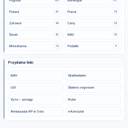
Pogoda
Norwegia
183
151
Pożary
Praca
92
74
Zdrowie
Ceny
64
53
Świat
NAV
42
35
Mieszkania
Podatki
16
9
Przydatne linki
NAV
Skatteetaten
UDI
Statens vegvesen
Vy.no – pociągi
Ruter
Ambasada RP w Oslo
e-Konsulat