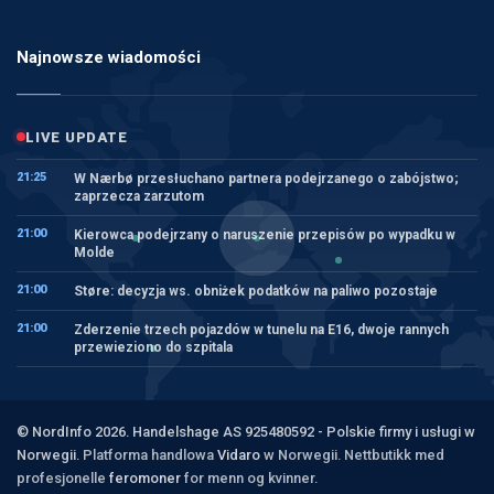
Najnowsze wiadomości
LIVE UPDATE
21:25
W Nærbø przesłuchano partnera podejrzanego o zabójstwo;
zaprzecza zarzutom
21:00
Kierowca podejrzany o naruszenie przepisów po wypadku w
Molde
21:00
Støre: decyzja ws. obniżek podatków na paliwo pozostaje
21:00
Zderzenie trzech pojazdów w tunelu na E16, dwoje rannych
przewieziono do szpitala
© NordInfo 2026. Handelshage AS 925480592 - Polskie firmy i usługi w
Norwegii.
Platforma handlowa
Vidaro
w Norwegii. Nettbutikk med
profesjonelle
feromoner
for menn og kvinner.