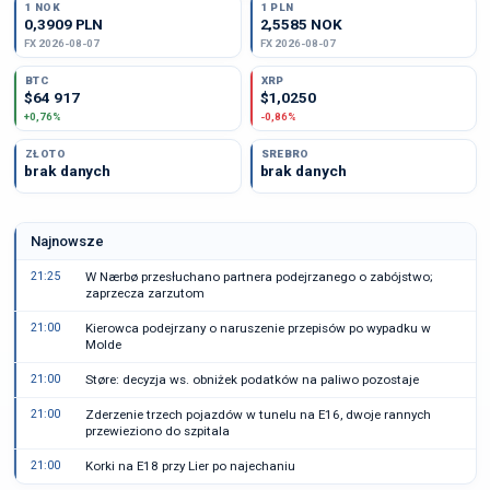
1 NOK
1 PLN
0,3909 PLN
2,5585 NOK
FX 2026-08-07
FX 2026-08-07
BTC
XRP
$64 917
$1,0250
+0,76%
-0,86%
ZŁOTO
SREBRO
brak danych
brak danych
Najnowsze
21:25
W Nærbø przesłuchano partnera podejrzanego o zabójstwo;
zaprzecza zarzutom
21:00
Kierowca podejrzany o naruszenie przepisów po wypadku w
Molde
21:00
Støre: decyzja ws. obniżek podatków na paliwo pozostaje
21:00
Zderzenie trzech pojazdów w tunelu na E16, dwoje rannych
przewieziono do szpitala
21:00
Korki na E18 przy Lier po najechaniu