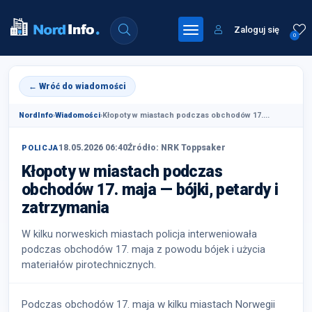
Zaloguj się
0
← Wróć do wiadomości
NordInfo
›
Wiadomości
›
Kłopoty w miastach podczas obchodów 17....
18.05.2026 06:40
Źródło: NRK Toppsaker
POLICJA
Kłopoty w miastach podczas
obchodów 17. maja — bójki, petardy i
zatrzymania
W kilku norweskich miastach policja interweniowała
podczas obchodów 17. maja z powodu bójek i użycia
materiałów pirotechnicznych.
Podczas obchodów 17. maja w kilku miastach Norwegii