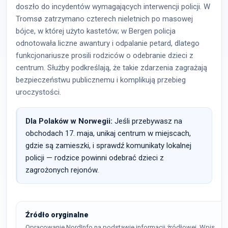
doszło do incydentów wymagających interwencji policji. W
Tromsø zatrzymano czterech nieletnich po masowej
bójce, w której użyto kastetów; w Bergen policja
odnotowała liczne awantury i odpalanie petard, dlatego
funkcjonariusze prosili rodziców o odebranie dzieci z
centrum. Służby podkreślają, że takie zdarzenia zagrażają
bezpieczeństwu publicznemu i komplikują przebieg
uroczystości.
Dla Polaków w Norwegii:
Jeśli przebywasz na
obchodach 17. maja, unikaj centrum w miejscach,
gdzie są zamieszki, i sprawdź komunikaty lokalnej
policji — rodzice powinni odebrać dzieci z
zagrożonych rejonów.
Źródło oryginalne
Opracowanie NordInfo na podstawie informacji źródłowej. Wpis