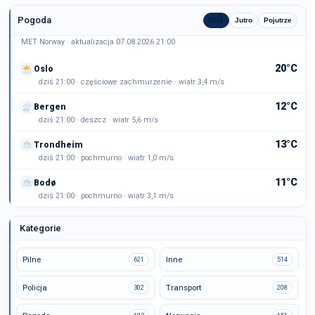
Pogoda
Dziś
Jutro
Pojutrze
MET Norway · aktualizacja 07.08.2026 21:00
20°C
Oslo
dziś 21:00 · częściowe zachmurzenie · wiatr 3,4 m/s
12°C
Bergen
dziś 21:00 · deszcz · wiatr 5,6 m/s
13°C
Trondheim
dziś 21:00 · pochmurno · wiatr 1,0 m/s
11°C
Bodø
dziś 21:00 · pochmurno · wiatr 3,1 m/s
Kategorie
Pilne
Inne
621
514
Policja
Transport
302
208