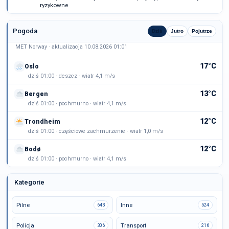
ryzykowne
Pogoda
Dziś
Jutro
Pojutrze
MET Norway · aktualizacja 10.08.2026 01:01
17°C
Oslo
dziś 01:00 · deszcz · wiatr 4,1 m/s
13°C
Bergen
dziś 01:00 · pochmurno · wiatr 4,1 m/s
12°C
Trondheim
dziś 01:00 · częściowe zachmurzenie · wiatr 1,0 m/s
12°C
Bodø
dziś 01:00 · pochmurno · wiatr 4,1 m/s
Kategorie
Pilne
Inne
643
524
Policja
Transport
306
216