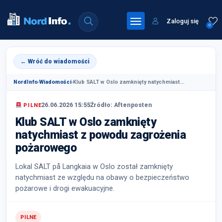
Zaloguj się
0
← Wróć do wiadomości
NordInfo
›
Wiadomości
›
Klub SALT w Oslo zamknięty natychmiast...
26.06.2026 15:55
Źródło: Aftenposten
PILNE
Klub SALT w Oslo zamknięty
natychmiast z powodu zagrożenia
pożarowego
Lokal SALT på Langkaia w Oslo został zamknięty
natychmiast ze względu na obawy o bezpieczeństwo
pożarowe i drogi ewakuacyjne.
PILNE