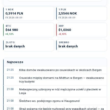
1 NOK
1 PLN
0,3914 PLN
2,5546 NOK
FX 2026-08-09
FX 2026-08-09
BTC
XRP
$64 980
$1,0360
+0,13%
-0,13%
ZŁOTO
SREBRO
brak danych
brak danych
Najnowsze
21:25
Kilka domów ewakuowano po osuwiskach w okolicach Bergen
21:25
Osuwisko między domami na Midttun w Bergen — ewakuowano
trzy budynki
21:00
Niebezpieczny, uzbrojony w nóż mężczyzna uciekł z placówki w
Lesja
21:00
Śledztwo ws. podejrzego zgonu w Haugesund
21:00
Straż pożarna nie będzie nurkować przy wypadkach utonięć — za