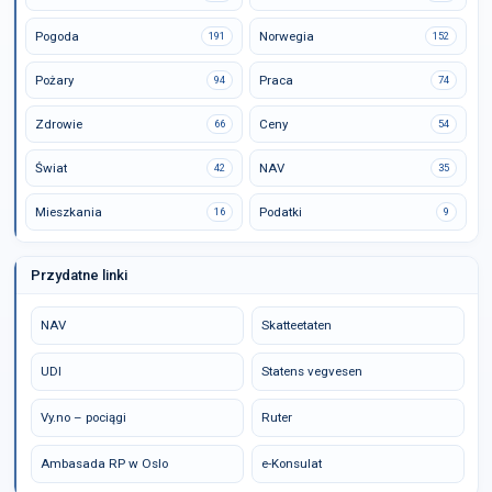
Pogoda
Norwegia
191
152
Pożary
Praca
94
74
Zdrowie
Ceny
66
54
Świat
NAV
42
35
Mieszkania
Podatki
16
9
Przydatne linki
NAV
Skatteetaten
UDI
Statens vegvesen
Vy.no – pociągi
Ruter
Ambasada RP w Oslo
e-Konsulat