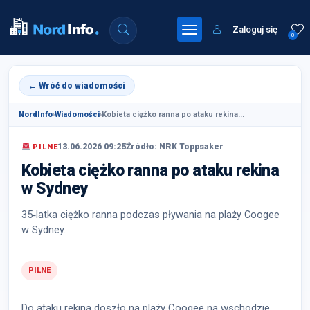
Zaloguj się
0
← Wróć do wiadomości
NordInfo
›
Wiadomości
›
Kobieta ciężko ranna po ataku rekina...
13.06.2026 09:25
Źródło: NRK Toppsaker
PILNE
Kobieta ciężko ranna po ataku rekina
w Sydney
35‑latka ciężko ranna podczas pływania na plaży Coogee
w Sydney.
PILNE
Do ataku rekina doszło na plaży Coogee na wschodzie