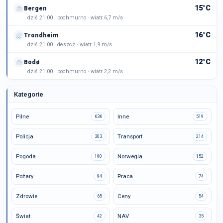
15°C
Bergen
dziś 21:00 · pochmurno · wiatr 6,7 m/s
16°C
Trondheim
dziś 21:00 · deszcz · wiatr 1,9 m/s
12°C
Bodø
dziś 21:00 · pochmurno · wiatr 2,2 m/s
Kategorie
Pilne
Inne
636
519
Policja
Transport
303
214
Pogoda
Norwegia
190
152
Pożary
Praca
94
74
Zdrowie
Ceny
65
54
Świat
NAV
42
35