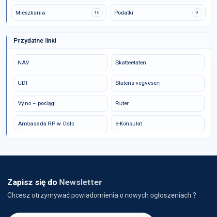
Mieszkania
Podatki
16
9
Przydatne linki
NAV
Skatteetaten
UDI
Statens vegvesen
Vy.no – pociągi
Ruter
Ambasada RP w Oslo
e-Konsulat
Zapisz się do
Newsletter
Chcesz otrzymywać powiadomienia o nowych ogłoszeniach ?