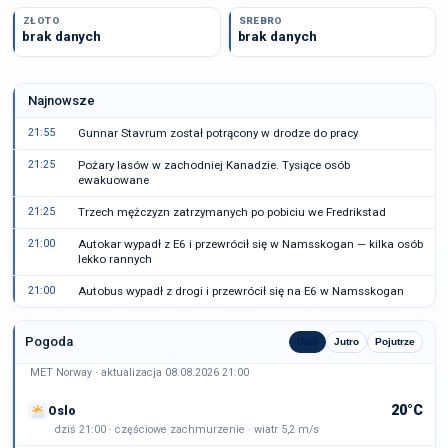
ZŁOTO
SREBRO
brak danych
brak danych
Najnowsze
21:55
Gunnar Stavrum został potrącony w drodze do pracy
21:25
Pożary lasów w zachodniej Kanadzie. Tysiące osób
ewakuowane
21:25
Trzech mężczyzn zatrzymanych po pobiciu we Fredrikstad
21:00
Autokar wypadł z E6 i przewrócił się w Namsskogan — kilka osób
lekko rannych
21:00
Autobus wypadł z drogi i przewrócił się na E6 w Namsskogan
Pogoda
Dziś
Jutro
Pojutrze
MET Norway · aktualizacja 08.08.2026 21:00
20°C
Oslo
dziś 21:00 · częściowe zachmurzenie · wiatr 5,2 m/s