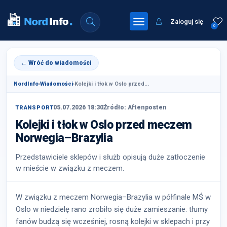
Zaloguj się
0
← Wróć do wiadomości
NordInfo
›
Wiadomości
›
Kolejki i tłok w Oslo przed...
05.07.2026 18:30
Źródło: Aftenposten
TRANSPORT
Kolejki i tłok w Oslo przed meczem
Norwegia–Brazylia
Przedstawiciele sklepów i służb opisują duże zatłoczenie
w mieście w związku z meczem.
W związku z meczem Norwegia–Brazylia w półfinale MŚ w
Oslo w niedzielę rano zrobiło się duże zamieszanie: tłumy
fanów budzą się wcześniej, rosną kolejki w sklepach i przy