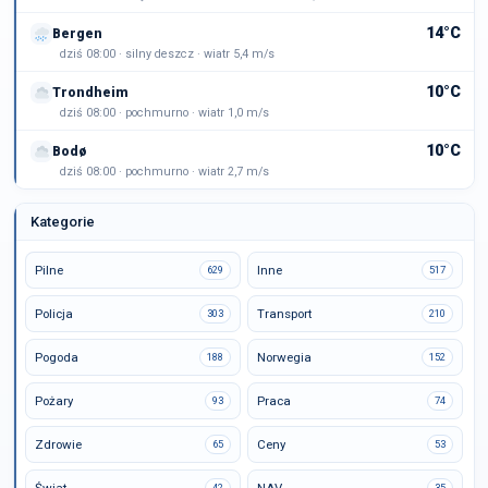
14°C
Bergen
dziś 08:00 · silny deszcz · wiatr 5,4 m/s
10°C
Trondheim
dziś 08:00 · pochmurno · wiatr 1,0 m/s
10°C
Bodø
dziś 08:00 · pochmurno · wiatr 2,7 m/s
Kategorie
Pilne
Inne
629
517
Policja
Transport
303
210
Pogoda
Norwegia
188
152
Pożary
Praca
93
74
Zdrowie
Ceny
65
53
42
35