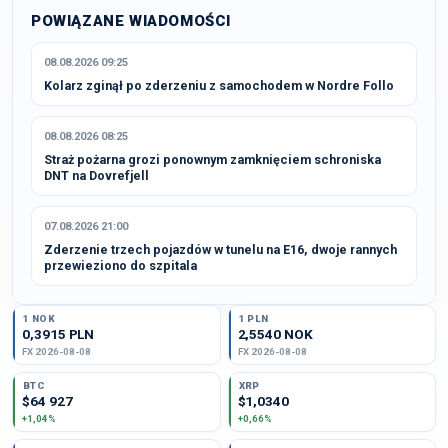
POWIĄZANE WIADOMOŚCI
08.08.2026 09:25
Kolarz zginął po zderzeniu z samochodem w Nordre Follo
08.08.2026 08:25
Straż pożarna grozi ponownym zamknięciem schroniska
DNT na Dovrefjell
07.08.2026 21:00
Zderzenie trzech pojazdów w tunelu na E16, dwoje rannych
przewieziono do szpitala
1 NOK
1 PLN
0,3915 PLN
2,5540 NOK
FX 2026-08-08
FX 2026-08-08
BTC
XRP
$64 927
$1,0340
+1,04%
+0,66%