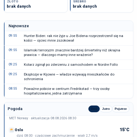
ZŁOTO
SREBRO
brak danych
brak danych
Najnowsze
09:55
Hunter Biden: rak nie żyje u Joe Bidena rozprzestrzenił się na
kości — ojciec mnie zszokował
09:55
Islamski terroryzm znacznie bardziej śmiertelny niż skrajna
prawica — dlaczego mamy inne wrażenie?
09:25
Kolarz zginął po zderzeniu z samochodem w Nordre Follo
09:25
Eksplozje w Kijowie — władze wzywają mieszkańców do
schronienia
08:55
Poważne pobicie w centrum Fredrikstad — trzy osoby
hospitalizowane, jedna zatrzymana
Pogoda
Dziś
Jutro
Pojutrze
MET Norway · aktualizacja 08.08.2026 08:30
15°C
Oslo
dziś 08:00 · częściowe zachmurzenie · wiatr 2,7 m/s