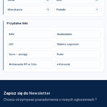
Świat
NAV
Mieszkania
Podatki
16
9
Przydatne linki
NAV
Skatteetaten
UDI
Statens vegvesen
Vy.no – pociągi
Ruter
Ambasada RP w Oslo
e-Konsulat
Zapisz się do
Newsletter
Chcesz otrzymywać powiadomienia o nowych ogłoszeniach ?