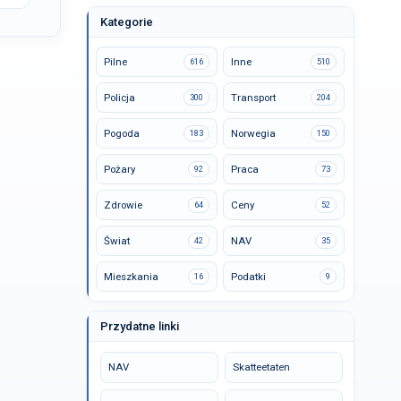
Kategorie
Pilne
Inne
616
510
Policja
Transport
300
204
Pogoda
Norwegia
183
150
Pożary
Praca
92
73
Zdrowie
Ceny
64
52
Świat
NAV
42
35
Mieszkania
Podatki
16
9
Przydatne linki
NAV
Skatteetaten