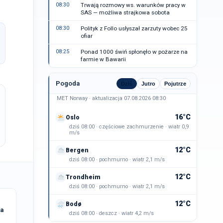
08:30
Trwają rozmowy ws. warunków pracy w
SAS — możliwa strajkowa sobota
08:30
Polityk z Follo usłyszał zarzuty wobec 25
ofiar
08:25
Ponad 1000 świń spłonęło w pożarze na
farmie w Bawarii
Pogoda
Dziś
Jutro
Pojutrze
MET Norway · aktualizacja 07.08.2026 08:30
16°C
Oslo
dziś 08:00 · częściowe zachmurzenie · wiatr 0,9
m/s
12°C
Bergen
dziś 08:00 · pochmurno · wiatr 2,1 m/s
12°C
Trondheim
dziś 08:00 · pochmurno · wiatr 2,1 m/s
12°C
Bodø
na
dziś 08:00 · deszcz · wiatr 4,2 m/s