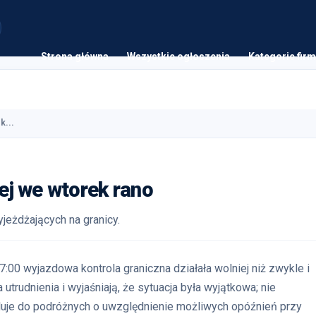
Strona główna
Wszystkie ogłoszenia
Kategorie firm
k...
nej we wtorek rano
jeżdżających na granicy.
7:00 wyjazdowa kontrola graniczna działała wolniej niż zwykle i
 utrudnienia i wyjaśniają, że sytuacja była wyjątkowa; nie
luje do podróżnych o uwzględnienie możliwych opóźnień przy