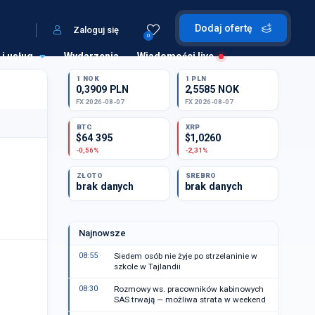
Dodaj ofertę
Zaloguj się
0
 i usług
Wydarzenia
Wiadomości live
1 NOK
1 PLN
0,3909 PLN
2,5585 NOK
FX 2026-08-07
FX 2026-08-07
BTC
XRP
$64 395
$1,0260
-0,56%
-2,31%
ZŁOTO
SREBRO
brak danych
brak danych
Najnowsze
08:55
Siedem osób nie żyje po strzelaninie w
szkole w Tajlandii
08:30
Rozmowy ws. pracowników kabinowych
SAS trwają — możliwa strata w weekend