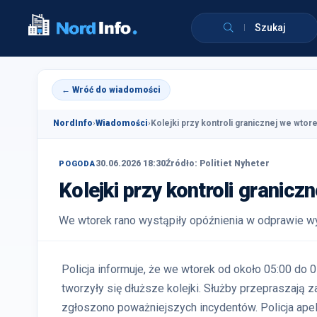
Szukaj
← Wróć do wiadomości
NordInfo
›
Wiadomości
›
Kolejki przy kontroli granicznej we wtore
30.06.2026 18:30
Źródło: Politiet Nyheter
POGODA
Kolejki przy kontroli granicz
We wtorek rano wystąpiły opóźnienia w odprawie wy
Policja informuje, że we wtorek od około 05:00 do 0
tworzyły się dłuższe kolejki. Służby przepraszają za
zgłoszono poważniejszych incydentów. Policja ape