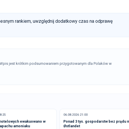
esnym rankiem, uwzględnij dodatkowy czas na odprawę
. Wpis jest krótkim podsumowaniem przygotowanym dla Polaków w
8:25
06.08.2026 21:00
 hotelowych ewakuowano w
Ponad 3 tys. gospodarstw bez prądu 
zapachu amoniaku
Østlandet