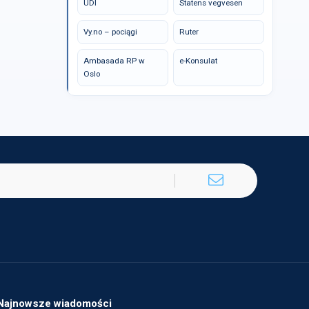
UDI
Statens vegvesen
Vy.no – pociągi
Ruter
Ambasada RP w
e-Konsulat
Oslo
Najnowsze wiadomości