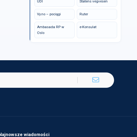
UDI
Statens vegvesen
Vy.no – pociągi
Ruter
Ambasada RP w
e-Konsulat
Oslo
Najnowsze wiadomości