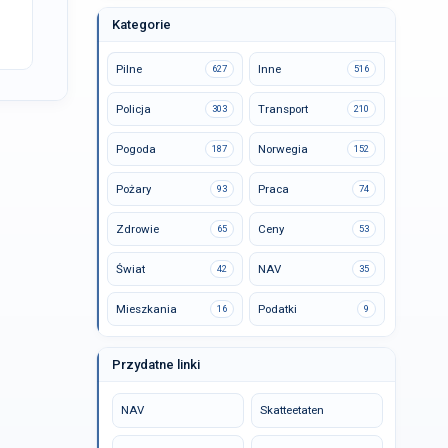
Kategorie
Pilne
Inne
627
516
Policja
Transport
303
210
Pogoda
Norwegia
187
152
Pożary
Praca
93
74
Zdrowie
Ceny
65
53
Świat
NAV
42
35
Mieszkania
Podatki
16
9
Przydatne linki
NAV
Skatteetaten