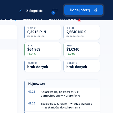
Dodaj ofertę
Zaloguj się
0
 i usług
Wydarzenia
Wiadomości live
1 NOK
1 PLN
0,3915 PLN
2,5540 NOK
FX 2026-08-08
FX 2026-08-08
BTC
XRP
$64 963
$1,0340
+0,94%
+0,70%
ZŁOTO
SREBRO
brak danych
brak danych
Najnowsze
09:25
Kolarz zginął po zderzeniu z
samochodem w Nordre Follo
09:25
Eksplozje w Kijowie — władze wzywają
mieszkańców do schronienia