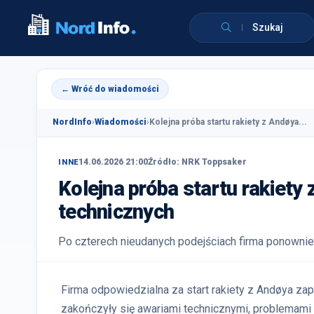
Szukaj
← Wróć do wiadomości
NordInfo
›
Wiadomości
›
Kolejna próba startu rakiety z Andøya...
14.06.2026 21:00
Źródło: NRK Toppsaker
INNE
Kolejna próba startu rakiety
technicznych
Po czterech nieudanych podejściach firma ponownie
Firma odpowiedzialna za start rakiety z Andøya zap
zakończyły się awariami technicznymi, problemami 