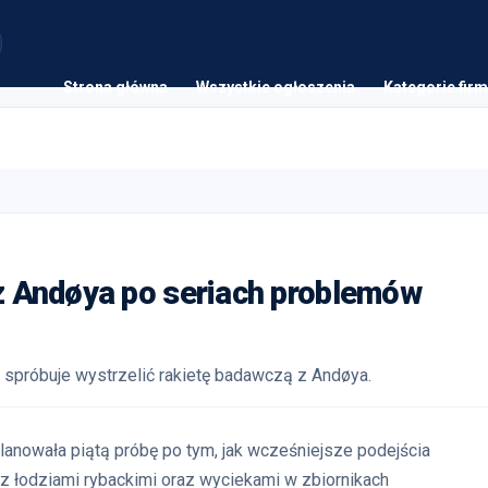
Strona główna
Wszystkie ogłoszenia
Kategorie firm
 z Andøya po seriach problemów
 spróbuje wystrzelić rakietę badawczą z Andøya.
lanowała piątą próbę po tym, jak wcześniejsze podejścia
z łodziami rybackimi oraz wyciekami w zbiornikach