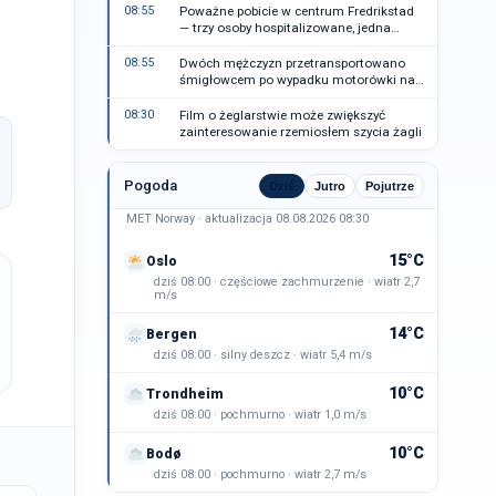
08:55
Poważne pobicie w centrum Fredrikstad
— trzy osoby hospitalizowane, jedna
zatrzymana
08:55
Dwóch mężczyzn przetransportowano
śmigłowcem po wypadku motorówki na
Nordmøre
08:30
Film o żeglarstwie może zwiększyć
zainteresowanie rzemiosłem szycia żagli
Pogoda
Dziś
Jutro
Pojutrze
MET Norway · aktualizacja 08.08.2026 08:30
15°C
Oslo
dziś 08:00 · częściowe zachmurzenie · wiatr 2,7
m/s
14°C
Bergen
dziś 08:00 · silny deszcz · wiatr 5,4 m/s
10°C
Trondheim
dziś 08:00 · pochmurno · wiatr 1,0 m/s
10°C
Bodø
dziś 08:00 · pochmurno · wiatr 2,7 m/s