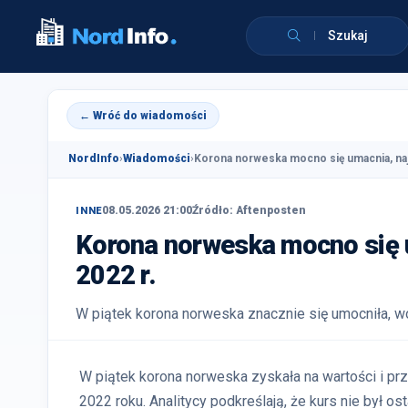
Szukaj
← Wróć do wiadomości
NordInfo
›
Wiadomości
›
Korona norweska mocno się umacnia, najs
08.05.2026 21:00
Źródło: Aftenposten
INNE
Korona norweska mocno się u
2022 r.
W piątek korona norweska znacznie się umocniła, w
W piątek korona norweska zyskała na wartości i p
2022 roku. Analitycy podkreślają, że kurs nie był 