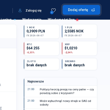
Dodaj ofertę
Zaloguj się
0
 i usług
Wydarzenia
Wiadomości live
1 NOK
1 PLN
0,3909 PLN
2,5585 NOK
FX 2026-08-07
FX 2026-08-07
BTC
XRP
$64 255
$1,0210
-0,35%
-2,04%
ZŁOTO
SREBRO
brak danych
brak danych
Najnowsze
.
21:00
Politycy tworzą presję na ceny paliw — czy
poradzą sobie z kryzysem?
21:00
Może wybuchnąć nowy strajk w SAS od
soboty
ć