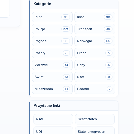
Kategorie
Pilne
Inne
611
506
Policja
Transport
299
204
Pogoda
Norwegia
181
150
Pożary
Praca
91
70
Zdrowie
Ceny
64
52
Świat
NAV
42
35
Mieszkania
Podatki
16
9
Przydatne linki
NAV
Skatteetaten
UDI
Statens vegvesen