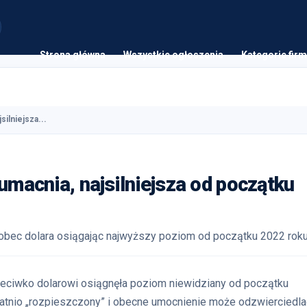
Strona główna
Wszystkie ogłoszenia
Kategorie firm
ilniejsza...
macnia, najsilniejsza od początku
obec dolara osiągając najwyższy poziom od początku 2022 roku
rzeciwko dolarowi osiągnęła poziom niewidziany od początku
ostatnio „rozpieszczony” i obecne umocnienie może odzwierciedla