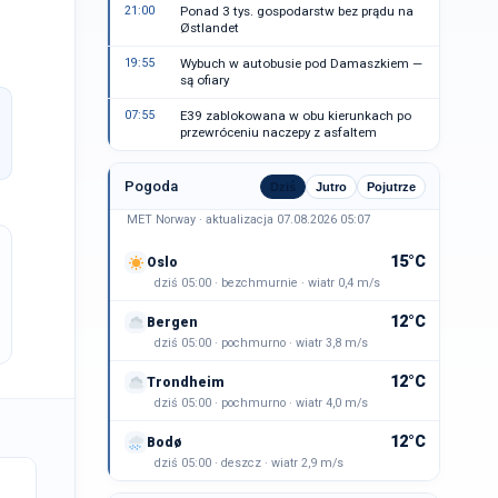
21:00
Ponad 3 tys. gospodarstw bez prądu na
Østlandet
19:55
Wybuch w autobusie pod Damaszkiem —
są ofiary
07:55
E39 zablokowana w obu kierunkach po
przewróceniu naczepy z asfaltem
Pogoda
Dziś
Jutro
Pojutrze
MET Norway · aktualizacja 07.08.2026 05:07
15°C
Oslo
dziś 05:00 · bezchmurnie · wiatr 0,4 m/s
12°C
Bergen
dziś 05:00 · pochmurno · wiatr 3,8 m/s
12°C
Trondheim
dziś 05:00 · pochmurno · wiatr 4,0 m/s
12°C
Bodø
dziś 05:00 · deszcz · wiatr 2,9 m/s