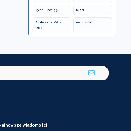
Vy.no – pociągi
Ruter
Ambasada RP w
e-Konsulat
Oslo
Najnowsze wiadomości