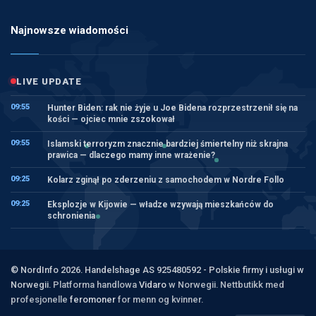
Najnowsze wiadomości
LIVE UPDATE
09:55
Hunter Biden: rak nie żyje u Joe Bidena rozprzestrzenił się na
kości — ojciec mnie zszokował
09:55
Islamski terroryzm znacznie bardziej śmiertelny niż skrajna
prawica — dlaczego mamy inne wrażenie?
09:25
Kolarz zginął po zderzeniu z samochodem w Nordre Follo
09:25
Eksplozje w Kijowie — władze wzywają mieszkańców do
schronienia
© NordInfo 2026. Handelshage AS 925480592 - Polskie firmy i usługi w
Norwegii.
Platforma handlowa
Vidaro
w Norwegii. Nettbutikk med
profesjonelle
feromoner
for menn og kvinner.