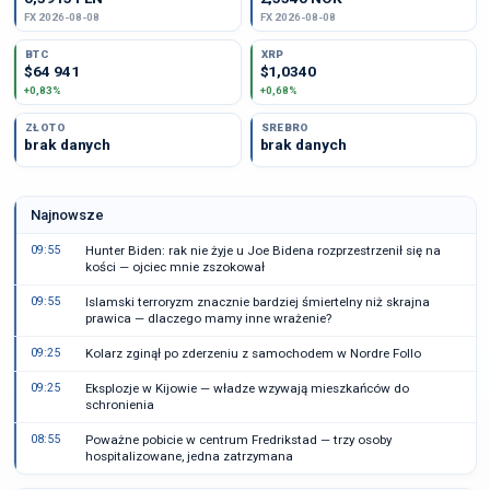
FX 2026-08-08
FX 2026-08-08
BTC
XRP
$64 941
$1,0340
+0,83%
+0,68%
ZŁOTO
SREBRO
brak danych
brak danych
Najnowsze
09:55
Hunter Biden: rak nie żyje u Joe Bidena rozprzestrzenił się na
kości — ojciec mnie zszokował
09:55
Islamski terroryzm znacznie bardziej śmiertelny niż skrajna
prawica — dlaczego mamy inne wrażenie?
09:25
Kolarz zginął po zderzeniu z samochodem w Nordre Follo
09:25
Eksplozje w Kijowie — władze wzywają mieszkańców do
schronienia
08:55
Poważne pobicie w centrum Fredrikstad — trzy osoby
hospitalizowane, jedna zatrzymana