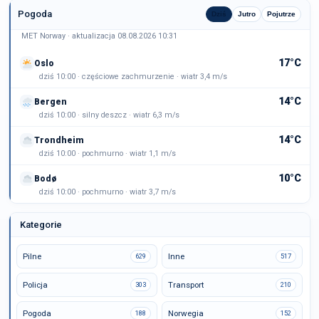
Pogoda
Dziś
Jutro
Pojutrze
MET Norway · aktualizacja 08.08.2026 10:31
17°C
Oslo
dziś 10:00 · częściowe zachmurzenie · wiatr 3,4 m/s
14°C
Bergen
dziś 10:00 · silny deszcz · wiatr 6,3 m/s
14°C
Trondheim
dziś 10:00 · pochmurno · wiatr 1,1 m/s
10°C
Bodø
dziś 10:00 · pochmurno · wiatr 3,7 m/s
Kategorie
Pilne
Inne
629
517
Policja
Transport
303
210
Pogoda
Norwegia
188
152