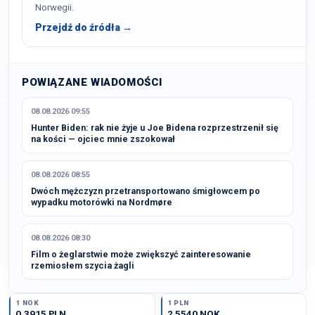
Norwegii.
Przejdź do źródła →
POWIĄZANE WIADOMOŚCI
08.08.2026 09:55
Hunter Biden: rak nie żyje u Joe Bidena rozprzestrzenił się
na kości — ojciec mnie zszokował
08.08.2026 08:55
Dwóch mężczyzn przetransportowano śmigłowcem po
wypadku motorówki na Nordmøre
08.08.2026 08:30
Film o żeglarstwie może zwiększyć zainteresowanie
rzemiosłem szycia żagli
1 NOK
1 PLN
0,3915 PLN
2,5540 NOK