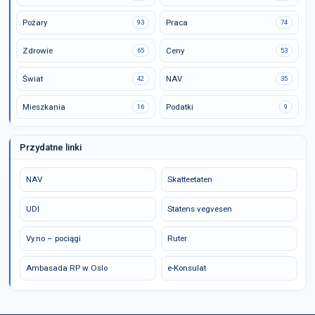
Pożary
Praca
93
74
Zdrowie
Ceny
65
53
Świat
NAV
42
35
Mieszkania
Podatki
16
9
Przydatne linki
NAV
Skatteetaten
UDI
Statens vegvesen
Vy.no – pociągi
Ruter
Ambasada RP w Oslo
e-Konsulat