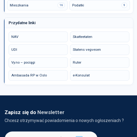
Mieszkania
Podatki
16
9
Przydatne linki
NAV
Skatteetaten
UDI
Statens vegvesen
Vy.no – pociągi
Ruter
Ambasada RP w Oslo
e-Konsulat
Zapisz się do
Newsletter
Chcesz otrzymywać powiadomienia o nowych ogłoszeniach ?