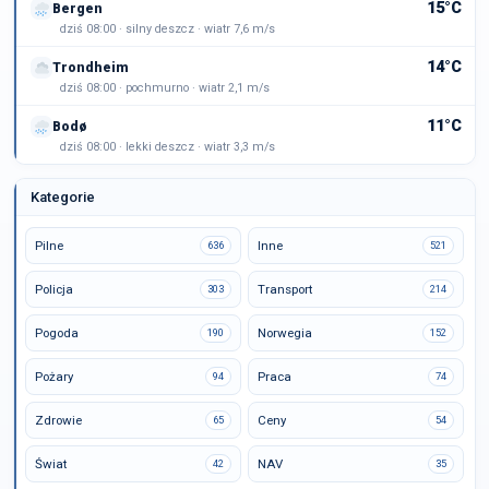
15°C
Bergen
dziś 08:00 · silny deszcz · wiatr 7,6 m/s
14°C
Trondheim
dziś 08:00 · pochmurno · wiatr 2,1 m/s
11°C
Bodø
dziś 08:00 · lekki deszcz · wiatr 3,3 m/s
Kategorie
Pilne
Inne
636
521
Policja
Transport
303
214
Pogoda
Norwegia
190
152
Pożary
Praca
94
74
Zdrowie
Ceny
65
54
Świat
NAV
42
35