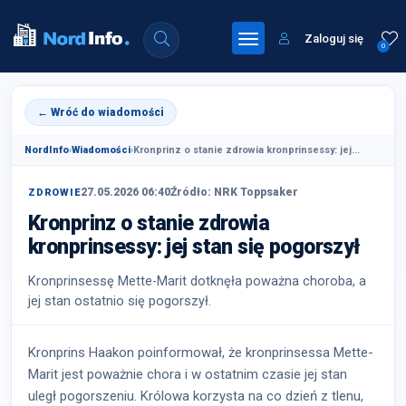
Zaloguj się
0
← Wróć do wiadomości
NordInfo
›
Wiadomości
›
Kronprinz o stanie zdrowia kronprinsessy: jej...
27.05.2026 06:40
Źródło: NRK Toppsaker
ZDROWIE
Kronprinz o stanie zdrowia
kronprinsessy: jej stan się pogorszył
Kronprinsessę Mette-Marit dotknęła poważna choroba, a
jej stan ostatnio się pogorszył.
Kronprins Haakon poinformował, że kronprinsessa Mette-
Marit jest poważnie chora i w ostatnim czasie jej stan
uległ pogorszeniu. Królowa korzysta na co dzień z tlenu,