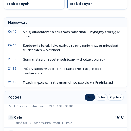
brak danych
brak danych
Najnowsze
06:40
Mniej studentów na pokazach mieszkań — wynajmy drożeją w
lipcu
06:40
Studenckie baraki jako szybkie rozwiązanie kryzysu mieszkań
studenckich w Vestland
21:55
Gunnar Stavrum został potrącony w drodze do pracy
21:25
Pożary lasów w zachodniej Kanadzie. Tysiące osób
ewakuowane
21:25
Trzech mężczyzn zatrzymanych po pobiciu we Fredrikstad
Pogoda
Dziś
Jutro
Pojutrze
MET Norway · aktualizacja 09.08.2026 08:30
16°C
Oslo
dziś 08:00 · pochmurno · wiatr 4,6 m/s