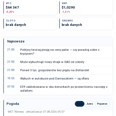
BTC
XRP
$64 347
$1,0290
-0,25%
-1,51%
ZŁOTO
SREBRO
brak danych
brak danych
Najnowsze
21:00
Politycy tworzą presję na ceny paliw — czy poradzą sobie z
kryzysem?
21:00
Może wybuchnąć nowy strajk w SAS od soboty
21:00
Ponad 3 tys. gospodarstw bez prądu na Østlandet
19:55
Wybuch w autobusie pod Damaszkiem — są ofiary
07:55
E39 zablokowana w obu kierunkach po przewróceniu naczepy z
asfaltem
Pogoda
Dziś
Jutro
Pojutrze
MET Norway · aktualizacja 07.08.2026 05:07