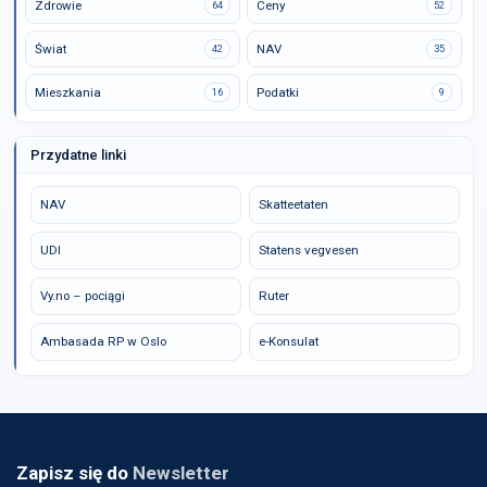
Zdrowie
Ceny
64
52
Świat
NAV
42
35
Mieszkania
Podatki
16
9
Przydatne linki
NAV
Skatteetaten
UDI
Statens vegvesen
Vy.no – pociągi
Ruter
Ambasada RP w Oslo
e-Konsulat
Zapisz się do
Newsletter