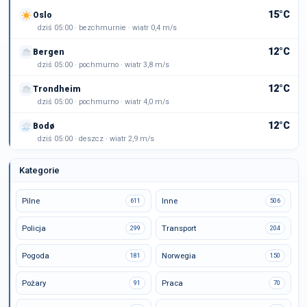
15°C
Oslo
dziś 05:00 · bezchmurnie · wiatr 0,4 m/s
12°C
Bergen
dziś 05:00 · pochmurno · wiatr 3,8 m/s
12°C
Trondheim
dziś 05:00 · pochmurno · wiatr 4,0 m/s
12°C
Bodø
dziś 05:00 · deszcz · wiatr 2,9 m/s
Kategorie
Pilne
Inne
611
506
Policja
Transport
299
204
Pogoda
Norwegia
181
150
Pożary
Praca
91
70