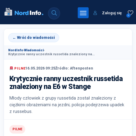
Zaloguj się
0
← Wróć do wiadomości
NordInfo
›
Wiadomości
›
Krytycznie ranny uczestnik russetida znaleziony na...
16.05.2026 09:25
Źródło: Aftenposten
PILNE
Krytycznie ranny uczestnik russetida
znaleziony na E6 w Stange
Młody człowiek z grupy russetida został znaleziony z
ciężkimi obrażeniami na jezdni; policja podejrzewa upadek
z russebus.
PILNE