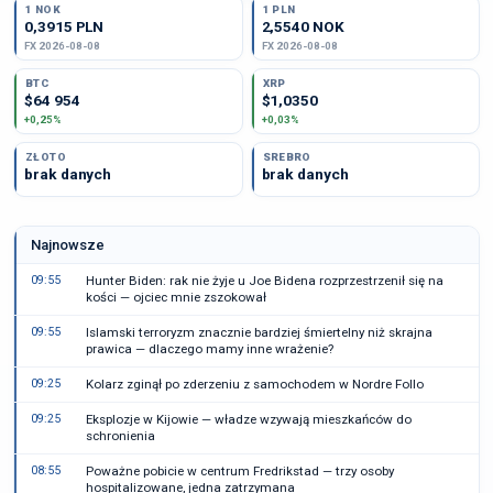
1 NOK
1 PLN
0,3915 PLN
2,5540 NOK
FX 2026-08-08
FX 2026-08-08
BTC
XRP
$64 954
$1,0350
+0,25%
+0,03%
ZŁOTO
SREBRO
brak danych
brak danych
Najnowsze
09:55
Hunter Biden: rak nie żyje u Joe Bidena rozprzestrzenił się na
kości — ojciec mnie zszokował
09:55
Islamski terroryzm znacznie bardziej śmiertelny niż skrajna
prawica — dlaczego mamy inne wrażenie?
09:25
Kolarz zginął po zderzeniu z samochodem w Nordre Follo
09:25
Eksplozje w Kijowie — władze wzywają mieszkańców do
schronienia
08:55
Poważne pobicie w centrum Fredrikstad — trzy osoby
hospitalizowane, jedna zatrzymana