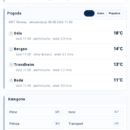
Pogoda
Dziś
Jutro
Pojutrze
MET Norway · aktualizacja 08.08.2026 11:00
18°C
Oslo
dziś 11:00 · pochmurno · wiatr 3,9 m/s
14°C
Bergen
dziś 11:00 · silny deszcz · wiatr 6,1 m/s
13°C
Trondheim
dziś 11:00 · pochmurno · wiatr 1,1 m/s
11°C
Bodø
dziś 11:00 · pochmurno · wiatr 5,5 m/s
Kategorie
Pilne
Inne
629
517
Policja
Transport
303
210