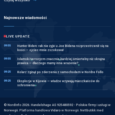
Czytaj wszystko
Najnowsze wiadomości
LIVE UPDATE
09:55
Hunter Biden: rak nie żyje u Joe Bidena rozprzestrzenił się na
kości — ojciec mnie zszokował
09:55
Islamski terroryzm znacznie bardziej śmiertelny niż skrajna
prawica — dlaczego mamy inne wrażenie?
09:25
Kolarz zginął po zderzeniu z samochodem w Nordre Follo
09:25
Eksplozje w Kijowie — władze wzywają mieszkańców do
schronienia
© NordInfo 2026. Handelshage AS 925480592 - Polskie firmy i usługi w
Norwegii.
Platforma handlowa
Vidaro
w Norwegii. Nettbutikk med