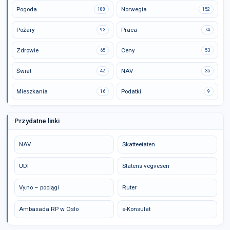
Pogoda
Norwegia
188
152
Pożary
Praca
93
74
Zdrowie
Ceny
65
53
Świat
NAV
42
35
Mieszkania
Podatki
16
9
Przydatne linki
NAV
Skatteetaten
UDI
Statens vegvesen
Vy.no – pociągi
Ruter
Ambasada RP w Oslo
e-Konsulat