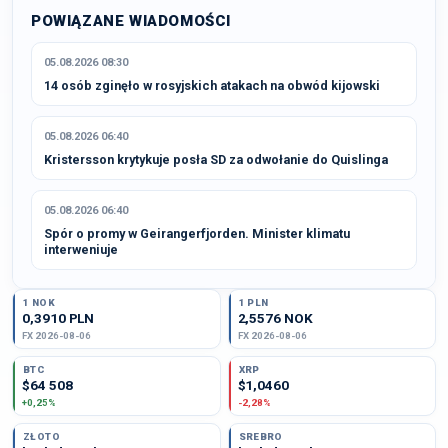
POWIĄZANE WIADOMOŚCI
05.08.2026 08:30
14 osób zginęło w rosyjskich atakach na obwód kijowski
05.08.2026 06:40
Kristersson krytykuje posła SD za odwołanie do Quislinga
05.08.2026 06:40
Spór o promy w Geirangerfjorden. Minister klimatu
interweniuje
1 NOK
1 PLN
0,3910 PLN
2,5576 NOK
FX 2026-08-06
FX 2026-08-06
BTC
XRP
$64 508
$1,0460
+0,25%
-2,28%
ZŁOTO
SREBRO