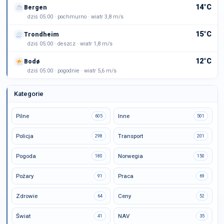
14°C
Bergen
dziś 05:00 · pochmurno · wiatr 3,8 m/s
15°C
Trondheim
dziś 05:00 · deszcz · wiatr 1,8 m/s
12°C
Bodø
dziś 05:00 · pogodnie · wiatr 5,6 m/s
Kategorie
Pilne
Inne
605
501
Policja
Transport
298
201
Pogoda
Norwegia
180
150
Pożary
Praca
91
69
Zdrowie
Ceny
64
52
Świat
NAV
41
35