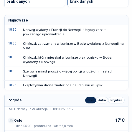
brak danych
brak danych
Najnowsze
18:30
Norweg wydany z Francji do Norwegii. Usłyszy zarzut
poważnego uprowadzenia
18:30
Chińczyk zatrzymany w bunkrze w Bodø wydalony z Norwegii na
5 lat
18:30
Chińczyk, który mieszkał w bunkrze przy lotnisku w Bodø,
wydalony z Norwegii
18:30
Szefowie miast proszą o więcej policji w dużych miastach
Norwegii
18:25
Eksplozywna drona znaleziona na lotnisku w Lipsku
Pogoda
Dziś
Jutro
Pojutrze
MET Norway · aktualizacja 06.08.2026 05:17
17°C
Oslo
dziś 05:00 · pochmurno · wiatr 5,8 m/s