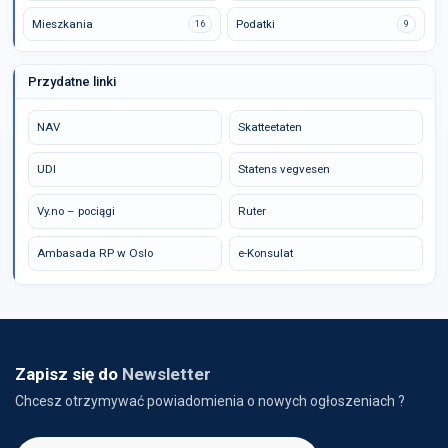
Mieszkania
Podatki
16
9
Przydatne linki
NAV
Skatteetaten
UDI
Statens vegvesen
Vy.no – pociągi
Ruter
Ambasada RP w Oslo
e-Konsulat
Zapisz się do
Newsletter
Chcesz otrzymywać powiadomienia o nowych ogłoszeniach ?