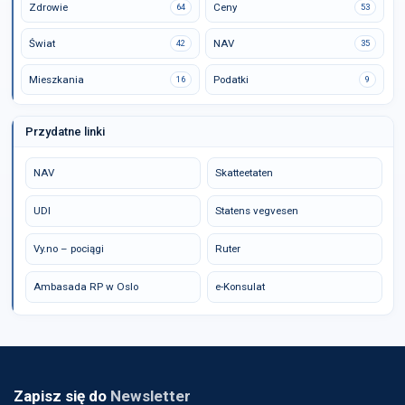
Zdrowie
Ceny
64
53
Świat
NAV
42
35
Mieszkania
Podatki
16
9
Przydatne linki
NAV
Skatteetaten
UDI
Statens vegvesen
Vy.no – pociągi
Ruter
Ambasada RP w Oslo
e-Konsulat
Zapisz się do
Newsletter