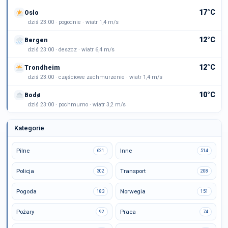
17°C
Oslo
dziś 23:00 · pogodnie · wiatr 1,4 m/s
12°C
Bergen
dziś 23:00 · deszcz · wiatr 6,4 m/s
12°C
Trondheim
dziś 23:00 · częściowe zachmurzenie · wiatr 1,4 m/s
10°C
Bodø
dziś 23:00 · pochmurno · wiatr 3,2 m/s
Kategorie
Pilne
Inne
621
514
Policja
Transport
302
208
Pogoda
Norwegia
183
151
Pożary
Praca
92
74