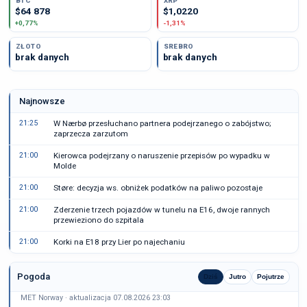
BTC
XRP
$64 878
$1,0220
+0,77%
-1,31%
ZŁOTO
SREBRO
brak danych
brak danych
Najnowsze
21:25
W Nærbø przesłuchano partnera podejrzanego o zabójstwo;
zaprzecza zarzutom
21:00
Kierowca podejrzany o naruszenie przepisów po wypadku w
Molde
21:00
Støre: decyzja ws. obniżek podatków na paliwo pozostaje
21:00
Zderzenie trzech pojazdów w tunelu na E16, dwoje rannych
przewieziono do szpitala
21:00
Korki na E18 przy Lier po najechaniu
Pogoda
Dziś
Jutro
Pojutrze
MET Norway · aktualizacja 07.08.2026 23:03