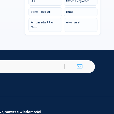
UDI
Statens vegvesen
Vy.no – pociągi
Ruter
Ambasada RP w
e-Konsulat
Oslo
Najnowsze wiadomości