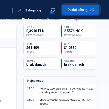
Dodaj ofertę
Zaloguj się
0
 i usług
Wydarzenia
Wiadomości live
1 NOK
1 PLN
0,3910 PLN
2,5576 NOK
FX 2026-08-06
FX 2026-08-06
BTC
XRP
$64 409
$1,0330
-0,51%
-3,22%
ZŁOTO
SREBRO
brak danych
brak danych
Najnowsze
21:00
Politycy tworzą presję na ceny paliw — czy
poradzą sobie z kryzysem?
i
21:00
Może wybuchnąć nowy strajk w SAS od
soboty