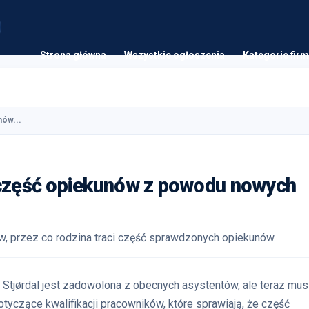
Strona główna
Wszystkie ogłoszenia
Kategorie firm
nów...
 część opiekunów z powodu nowych
w, przez co rodzina traci część sprawdzonych opiekunów.
Stjørdal jest zadowolona z obecnych asystentów, ale teraz mus
yczące kwalifikacji pracowników, które sprawiają, że część