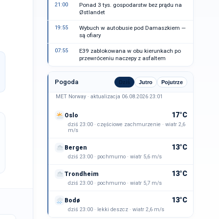
21:00
Ponad 3 tys. gospodarstw bez prądu na
Østlandet
19:55
Wybuch w autobusie pod Damaszkiem —
są ofiary
07:55
E39 zablokowana w obu kierunkach po
przewróceniu naczepy z asfaltem
Pogoda
Dziś
Jutro
Pojutrze
MET Norway · aktualizacja 06.08.2026 23:01
17°C
Oslo
dziś 23:00 · częściowe zachmurzenie · wiatr 2,6
m/s
13°C
Bergen
dziś 23:00 · pochmurno · wiatr 5,6 m/s
13°C
Trondheim
dziś 23:00 · pochmurno · wiatr 5,7 m/s
13°C
Bodø
dziś 23:00 · lekki deszcz · wiatr 2,6 m/s