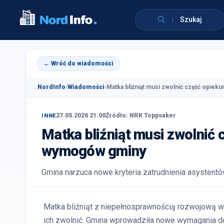
Szukaj
← Wróć do wiadomości
NordInfo
›
Wiadomości
›
Matka bliźniąt musi zwolnić część opieku
27.05.2026 21:00
Źródło: NRK Toppsaker
INNE
Matka bliźniąt musi zwolnić
wymogów gminy
Gmina narzuca nowe kryteria zatrudnienia asystentó
Matka bliźniąt z niepełnosprawnością rozwojową w 
ich zwolnić. Gmina wprowadziła nowe wymagania dot