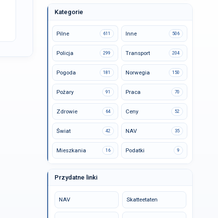
Kategorie
Pilne
Inne
611
506
Policja
Transport
299
204
Pogoda
Norwegia
181
150
Pożary
Praca
91
70
Zdrowie
Ceny
64
52
Świat
NAV
42
35
Mieszkania
Podatki
16
9
Przydatne linki
NAV
Skatteetaten