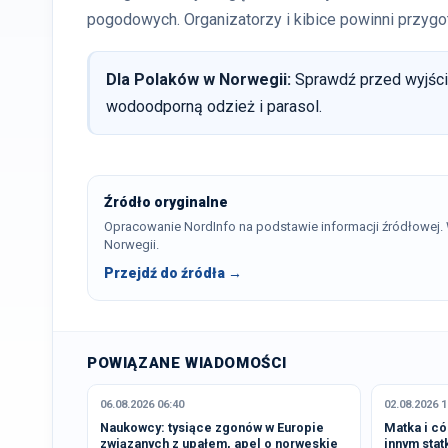
pogodowych. Organizatorzy i kibice powinni przygo
Dla Polaków w Norwegii:
Sprawdź przed wyjście
wodoodporną odzież i parasol.
Źródło oryginalne
Opracowanie NordInfo na podstawie informacji źródłowej
Norwegii.
Przejdź do źródła →
POWIĄZANE WIADOMOŚCI
06.08.2026 06:40
02.08.2026 1
Naukowcy: tysiące zgonów w Europie
Matka i có
związanych z upałem, apel o norweskie
innym stat