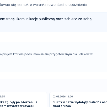
tować się na mokre warunki i ewentualne opóźnienia.
m trasę i komunikację publiczną oraz zabierz ze sobą
. Wpis jest krótkim podsumowaniem przygotowanym dla Polaków w
9:55
02.08.2026 11:00
rka zginęły po zderzeniu z
Służby w Gazie wydobyły ciała 112 os
kiem u wybrzeży Szwecji
spod gruzów