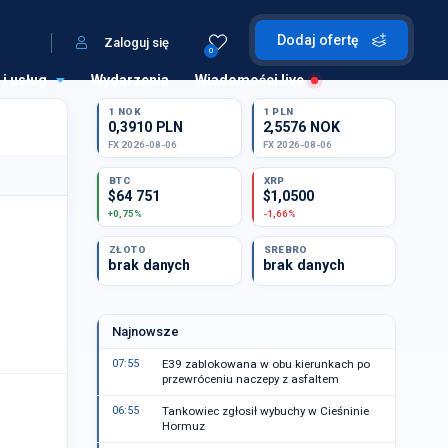
Dodaj ofertę
Zaloguj się
0
 i usług
Wydarzenia
Wiadomości live
1 NOK
1 PLN
0,3910 PLN
2,5576 NOK
FX 2026-08-06
FX 2026-08-06
BTC
XRP
$64 751
$1,0500
+0,75%
-1,66%
ZŁOTO
SREBRO
brak danych
brak danych
Najnowsze
07:55
E39 zablokowana w obu kierunkach po
przewróceniu naczepy z asfaltem
06:55
Tankowiec zgłosił wybuchy w Cieśninie
Hormuz