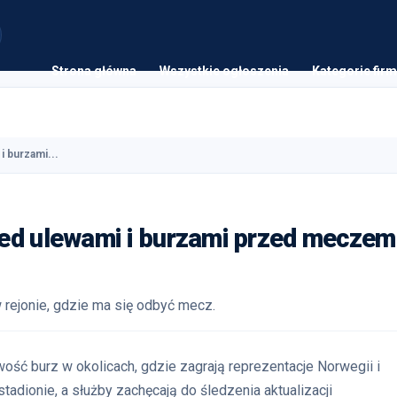
Strona główna
Wszystkie ogłoszenia
Kategorie firm
 burzami...
zed ulewami i burzami przed meczem
rejonie, gdzie ma się odbyć mecz.
ość burz w okolicach, gdzie zagrają reprezentacje Norwegii i
tadionie, a służby zachęcają do śledzenia aktualizacji