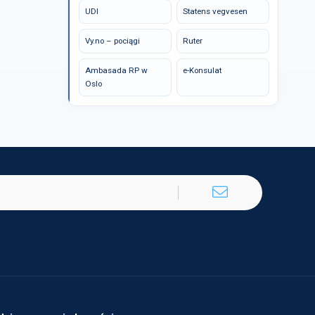
UDI
Statens vegvesen
Vy.no – pociągi
Ruter
Ambasada RP w
e-Konsulat
Oslo