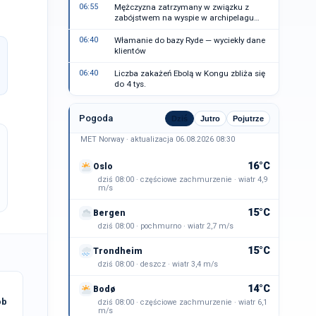
06:55
Mężczyzna zatrzymany w związku z
zabójstwem na wyspie w archipelagu
Sztokholmu
06:40
Włamanie do bazy Ryde — wyciekły dane
klientów
06:40
Liczba zakażeń Ebolą w Kongu zbliża się
do 4 tys.
Pogoda
Dziś
Jutro
Pojutrze
MET Norway · aktualizacja 06.08.2026 08:30
16°C
Oslo
dziś 08:00 · częściowe zachmurzenie · wiatr 4,9
m/s
15°C
Bergen
dziś 08:00 · pochmurno · wiatr 2,7 m/s
15°C
Trondheim
dziś 08:00 · deszcz · wiatr 3,4 m/s
14°C
Bodø
ób
dziś 08:00 · częściowe zachmurzenie · wiatr 6,1
m/s