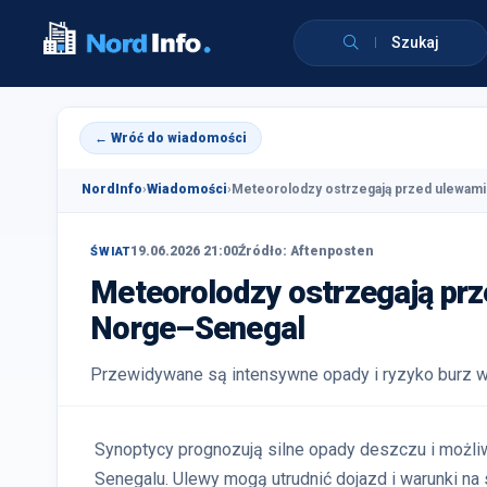
Szukaj
← Wróć do wiadomości
NordInfo
›
Wiadomości
›
Meteorolodzy ostrzegają przed ulewami i
19.06.2026 21:00
Źródło: Aftenposten
ŚWIAT
Meteorolodzy ostrzegają pr
Norge–Senegal
Przewidywane są intensywne opady i ryzyko burz w 
Synoptycy prognozują silne opady deszczu i możliw
Senegalu. Ulewy mogą utrudnić dojazd i warunki na s