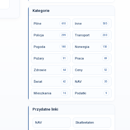
Kategorie
Pilne
Inne
610
505
Policja
Transport
299
203
Pogoda
Norwegia
180
150
Pożary
Praca
91
69
Zdrowie
Ceny
64
52
Świat
NAV
42
35
Mieszkania
Podatki
16
9
Przydatne linki
NAV
Skatteetaten