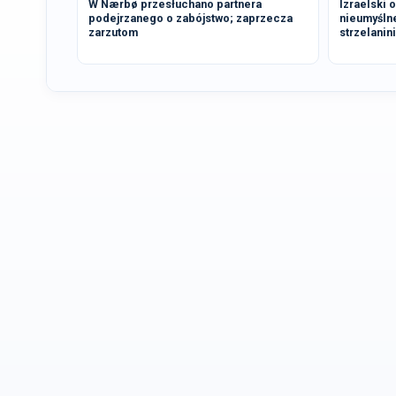
W Nærbø przesłuchano partnera
Izraelski 
podejrzanego o zabójstwo; zaprzecza
nieumyśln
zarzutom
strzelanin