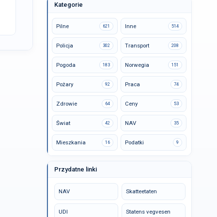
Kategorie
Pilne
Inne
621
514
Policja
Transport
302
208
Pogoda
Norwegia
183
151
Pożary
Praca
92
74
Zdrowie
Ceny
64
53
Świat
NAV
42
35
Mieszkania
Podatki
16
9
Przydatne linki
NAV
Skatteetaten
UDI
Statens vegvesen