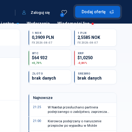
Dodaj ofertę
Zaloguj się
0
 i usług
Wydarzenia
Wiadomości live
1 NOK
1 PLN
0,3909 PLN
2,5585 NOK
FX 2026-08-07
FX 2026-08-07
BTC
XRP
$64 932
$1,0250
+0,79%
-0,84%
ZŁOTO
SREBRO
brak danych
brak danych
Najnowsze
21:25
W Nærbø przesłuchano partnera
podejrzanego o zabójstwo; zaprzecza
zarzutom
21:00
Kierowca podejrzany o naruszenie
przepisów po wypadku w Molde