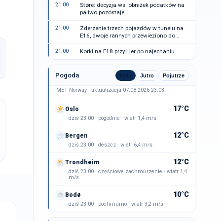
21:00
Støre: decyzja ws. obniżek podatków na
paliwo pozostaje
21:00
Zderzenie trzech pojazdów w tunelu na
E16, dwoje rannych przewieziono do
szpitala
21:00
Korki na E18 przy Lier po najechaniu
Pogoda
Dziś
Jutro
Pojutrze
MET Norway · aktualizacja 07.08.2026 23:03
17°C
Oslo
dziś 23:00 · pogodnie · wiatr 1,4 m/s
12°C
Bergen
dziś 23:00 · deszcz · wiatr 6,4 m/s
12°C
Trondheim
dziś 23:00 · częściowe zachmurzenie · wiatr 1,4
m/s
10°C
Bodø
dziś 23:00 · pochmurno · wiatr 3,2 m/s