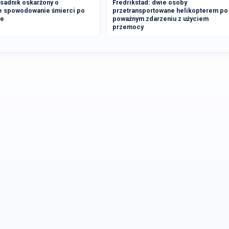
osadnik oskarżony o
Fredrikstad: dwie osoby
e spowodowanie śmierci po
przetransportowane helikopterem po
ie
poważnym zdarzeniu z użyciem
przemocy