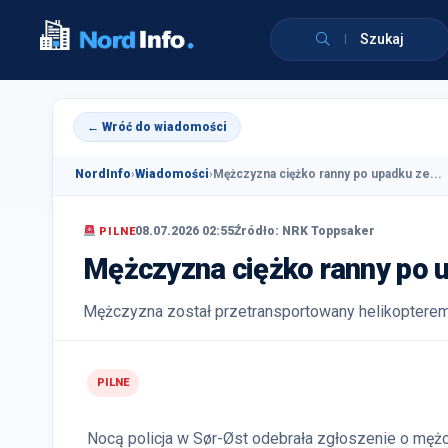
Szukaj
← Wróć do wiadomości
NordInfo
›
Wiadomości
›
Mężczyzna ciężko ranny po upadku ze...
08.07.2026 02:55
Źródło: NRK Toppsaker
PILNE
Mężczyzna ciężko ranny po 
Mężczyzna został przetransportowany helikopterem
PILNE
Nocą policja w Sør-Øst odebrała zgłoszenie o mężc