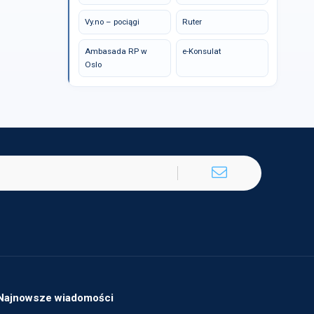
Vy.no – pociągi
Ruter
Ambasada RP w
e-Konsulat
Oslo
Najnowsze wiadomości