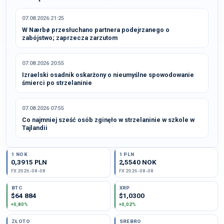
07.08.2026 21:25
W Nærbø przesłuchano partnera podejrzanego o
zabójstwo; zaprzecza zarzutom
07.08.2026 20:55
Izraelski osadnik oskarżony o nieumyślne spowodowanie
śmierci po strzelaninie
07.08.2026 07:55
Co najmniej sześć osób zginęło w strzelaninie w szkole w
Tajlandii
1 NOK
1 PLN
0,3915 PLN
2,5540 NOK
FX 2026-08-08
FX 2026-08-08
BTC
XRP
$64 884
$1,0300
+0,80%
+0,02%
ZŁOTO
SREBRO