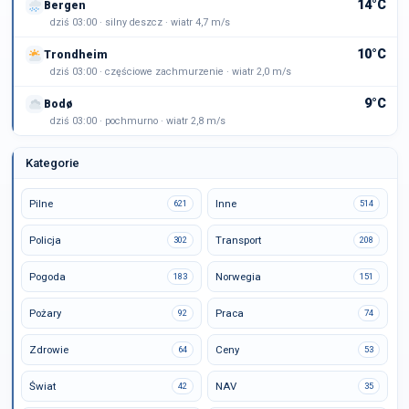
14°C
Bergen
dziś 03:00 · silny deszcz · wiatr 4,7 m/s
10°C
Trondheim
dziś 03:00 · częściowe zachmurzenie · wiatr 2,0 m/s
9°C
Bodø
dziś 03:00 · pochmurno · wiatr 2,8 m/s
Kategorie
Pilne
Inne
621
514
Policja
Transport
302
208
Pogoda
Norwegia
183
151
Pożary
Praca
92
74
Zdrowie
Ceny
64
53
Świat
NAV
42
35