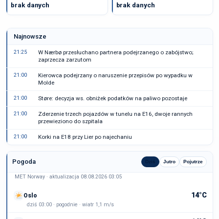
brak danych
brak danych
Najnowsze
21:25
W Nærbø przesłuchano partnera podejrzanego o zabójstwo;
zaprzecza zarzutom
21:00
Kierowca podejrzany o naruszenie przepisów po wypadku w
Molde
21:00
Støre: decyzja ws. obniżek podatków na paliwo pozostaje
21:00
Zderzenie trzech pojazdów w tunelu na E16, dwoje rannych
przewieziono do szpitala
21:00
Korki na E18 przy Lier po najechaniu
Pogoda
Dziś
Jutro
Pojutrze
MET Norway · aktualizacja 08.08.2026 03:05
14°C
Oslo
dziś 03:00 · pogodnie · wiatr 1,1 m/s