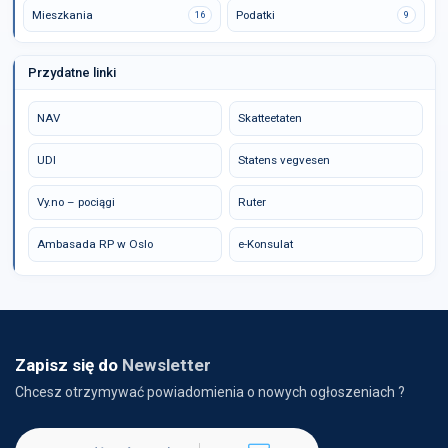
Mieszkania
Podatki
16
9
Przydatne linki
NAV
Skatteetaten
UDI
Statens vegvesen
Vy.no – pociągi
Ruter
Ambasada RP w Oslo
e-Konsulat
Zapisz się do
Newsletter
Chcesz otrzymywać powiadomienia o nowych ogłoszeniach ?