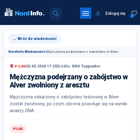
Zaloguj się
0
← Wróć do wiadomości
NordInfo
›
Wiadomości
›
Mężczyzna podejrzany o zabójstwo w Alver...
20.05.2026 17:25
Źródło: NRK Toppsaker
PILNE
Mężczyzna podejrzany o zabójstwo w
Alver zwolniony z aresztu
Mężczyzna oskarżony o zabójstwo teściowej w Alver
został zwolniony, po czym obrona powołuje się na wyniki
analizy DNA.
PILNE