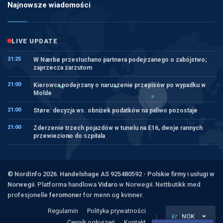
Najnowsze wiadomości
LIVE UPDATE
21:25
W Nærbø przesłuchano partnera podejrzanego o zabójstwo;
zaprzecza zarzutom
21:00
Kierowca podejrzany o naruszenie przepisów po wypadku w
Molde
21:00
Støre: decyzja ws. obniżek podatków na paliwo pozostaje
21:00
Zderzenie trzech pojazdów w tunelu na E16, dwoje rannych
przewieziono do szpitala
© NordInfo 2026. Handelshage AS 925480592 - Polskie firmy i usługi w
Norwegii.
Platforma handlowa
Vidaro
w Norwegii. Nettbutikk med
profesjonelle
feromoner
for menn og kvinner.
Regulamin
Polityka prywatności
kr
NOK
Cennik ogłoszeń
Kontakt