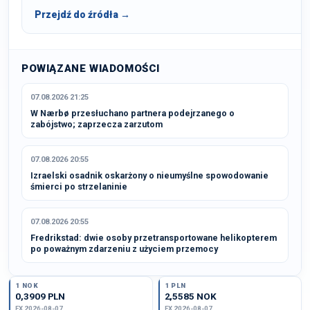
Przejdź do źródła →
POWIĄZANE WIADOMOŚCI
07.08.2026 21:25
W Nærbø przesłuchano partnera podejrzanego o
zabójstwo; zaprzecza zarzutom
07.08.2026 20:55
Izraelski osadnik oskarżony o nieumyślne spowodowanie
śmierci po strzelaninie
07.08.2026 20:55
Fredrikstad: dwie osoby przetransportowane helikopterem
po poważnym zdarzeniu z użyciem przemocy
1 NOK
1 PLN
0,3909 PLN
2,5585 NOK
FX 2026-08-07
FX 2026-08-07