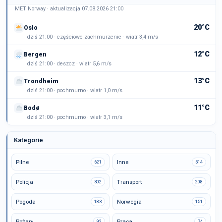
MET Norway · aktualizacja 07.08.2026 21:00
20°C
Oslo
dziś 21:00 · częściowe zachmurzenie · wiatr 3,4 m/s
12°C
Bergen
dziś 21:00 · deszcz · wiatr 5,6 m/s
13°C
Trondheim
dziś 21:00 · pochmurno · wiatr 1,0 m/s
11°C
Bodø
dziś 21:00 · pochmurno · wiatr 3,1 m/s
Kategorie
Pilne
Inne
621
514
Policja
Transport
302
208
Pogoda
Norwegia
183
151
Pożary
Praca
92
74