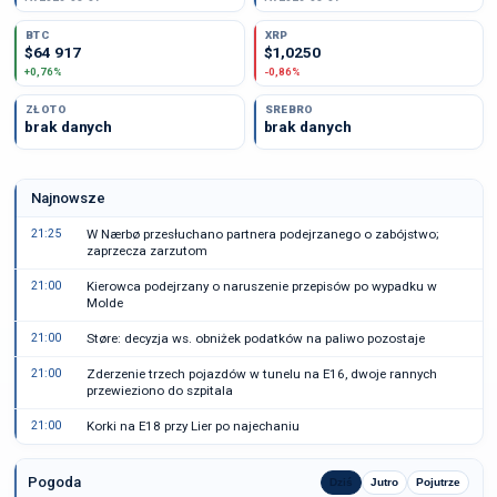
BTC
XRP
$64 917
$1,0250
+0,76%
-0,86%
ZŁOTO
SREBRO
brak danych
brak danych
Najnowsze
21:25
W Nærbø przesłuchano partnera podejrzanego o zabójstwo;
zaprzecza zarzutom
21:00
Kierowca podejrzany o naruszenie przepisów po wypadku w
Molde
21:00
Støre: decyzja ws. obniżek podatków na paliwo pozostaje
21:00
Zderzenie trzech pojazdów w tunelu na E16, dwoje rannych
przewieziono do szpitala
21:00
Korki na E18 przy Lier po najechaniu
Pogoda
Dziś
Jutro
Pojutrze