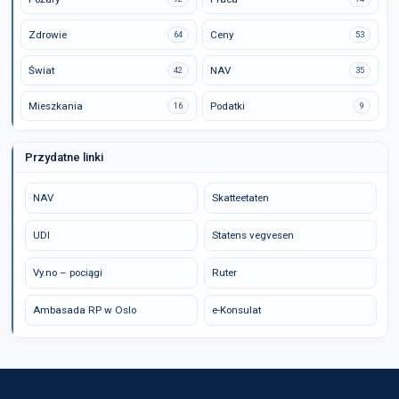
Zdrowie
Ceny
64
53
Świat
NAV
42
35
Mieszkania
Podatki
16
9
Przydatne linki
NAV
Skatteetaten
UDI
Statens vegvesen
Vy.no – pociągi
Ruter
Ambasada RP w Oslo
e-Konsulat