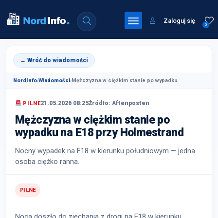
Zaloguj się
0
← Wróć do wiadomości
NordInfo
›
Wiadomości
›
Mężczyzna w ciężkim stanie po wypadku...
21.05.2026 08:25
Źródło: Aftenposten
PILNE
Mężczyzna w ciężkim stanie po
wypadku na E18 przy Holmestrand
Nocny wypadek na E18 w kierunku południowym — jedna
osoba ciężko ranna.
PILNE
Nocą doszło do zjechania z drogi na E18 w kierunku