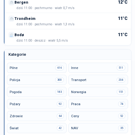
12°C
Bergen
dziś 11:00 · pochmurno · wiatr 0,7 m/s
11°C
Trondheim
dziś 11:00 · pochmurno · wiatr 1,3 m/s
11°C
Bodø
dziś 11:00 · deszcz · wiatr 5,5 m/s
Kategorie
Pilne
Inne
616
511
Policja
Transport
300
204
Pogoda
Norwegia
183
151
Pożary
Praca
92
74
Zdrowie
Ceny
64
52
Świat
NAV
42
35