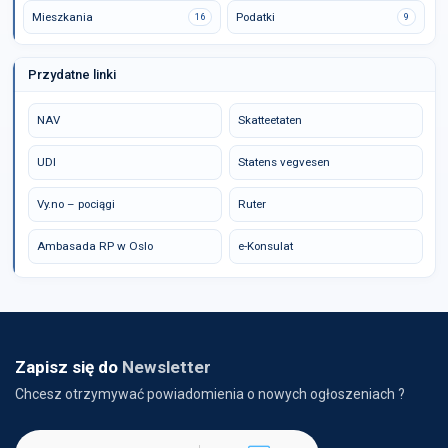
Mieszkania
Podatki
16
9
Przydatne linki
NAV
Skatteetaten
UDI
Statens vegvesen
Vy.no – pociągi
Ruter
Ambasada RP w Oslo
e-Konsulat
Zapisz się do
Newsletter
Chcesz otrzymywać powiadomienia o nowych ogłoszeniach ?