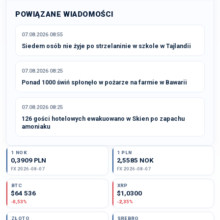
POWIĄZANE WIADOMOŚCI
07.08.2026 08:55
Siedem osób nie żyje po strzelaninie w szkole w Tajlandii
07.08.2026 08:25
Ponad 1000 świń spłonęło w pożarze na farmie w Bawarii
07.08.2026 08:25
126 gości hotelowych ewakuowano w Skien po zapachu
amoniaku
1 NOK
1 PLN
0,3909 PLN
2,5585 NOK
FX 2026-08-07
FX 2026-08-07
BTC
XRP
$64 536
$1,0300
-0,53%
-2,35%
ZŁOTO
SREBRO