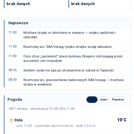
brak danych
brak danych
Najnowsze
11:00
Możliwe strajki w lotnictwie w sierpniu — ryzyko opóźnień i
odwołań
11:00
Rozmowy ws. SAS trwają, ryzyko strajku wciąż aktualne
11:00
Oslo chce „zazielenić” place budowy. Eksperci ostrzegają przed
wzrostem cen mieszkań
08:55
Siedem osób nie żyje po strzelaninie w szkole w Tajlandii
08:30
Rozmowy ws. pracowników kabinowych SAS trwają — możliwa
strata w weekend
Pogoda
Dziś
Jutro
Pojutrze
MET Norway · aktualizacja 07.08.2026 11:00
19°C
Oslo
dziś 11:00 · częściowe zachmurzenie · wiatr 2,0 m/s