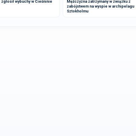
zgłosił wybuchy w Cieśninie
Mężczyzna zatrzymany w związku z
zabójstwem na wyspie w archipelagu
Sztokholmu