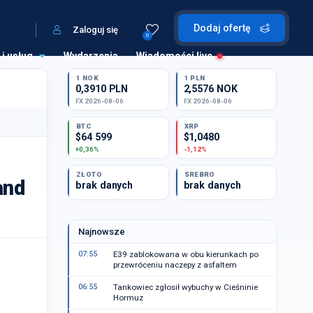
Dodaj ofertę
Zaloguj się
0
 i usług
Wydarzenia
Wiadomości live
1 NOK
1 PLN
0,3910 PLN
2,5576 NOK
FX 2026-08-06
FX 2026-08-06
BTC
XRP
$64 599
$1,0480
+0,36%
-1,12%
ZŁOTO
SREBRO
and
brak danych
brak danych
Najnowsze
07:55
E39 zablokowana w obu kierunkach po
przewróceniu naczepy z asfaltem
06:55
Tankowiec zgłosił wybuchy w Cieśninie
Hormuz