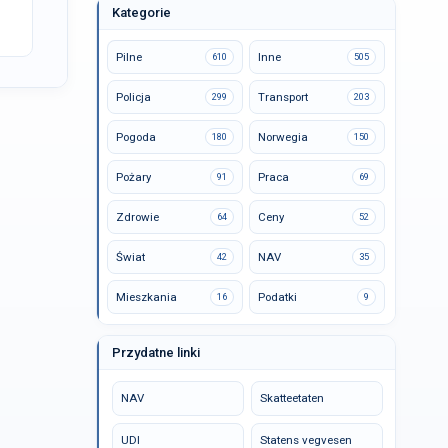
Kategorie
Pilne
Inne
610
505
Policja
Transport
299
203
Pogoda
Norwegia
180
150
Pożary
Praca
91
69
Zdrowie
Ceny
64
52
Świat
NAV
42
35
Mieszkania
Podatki
16
9
Przydatne linki
NAV
Skatteetaten
UDI
Statens vegvesen