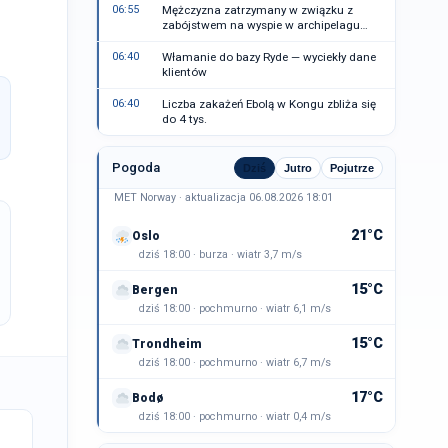
06:55
Mężczyzna zatrzymany w związku z
zabójstwem na wyspie w archipelagu
Sztokholmu
06:40
Włamanie do bazy Ryde — wyciekły dane
klientów
06:40
Liczba zakażeń Ebolą w Kongu zbliża się
do 4 tys.
Pogoda
Dziś
Jutro
Pojutrze
MET Norway · aktualizacja 06.08.2026 18:01
21°C
Oslo
dziś 18:00 · burza · wiatr 3,7 m/s
15°C
Bergen
dziś 18:00 · pochmurno · wiatr 6,1 m/s
15°C
Trondheim
dziś 18:00 · pochmurno · wiatr 6,7 m/s
17°C
Bodø
dziś 18:00 · pochmurno · wiatr 0,4 m/s