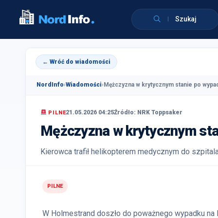
Szukaj
← Wróć do wiadomości
NordInfo
›
Wiadomości
›
Mężczyzna w krytycznym stanie po wypad
21.05.2026 04:25
Źródło: NRK Toppsaker
PILNE
Mężczyzna w krytycznym sta
Kierowca trafił helikopterem medycznym do szpital
PILNE
W Holmestrand doszło do poważnego wypadku na E