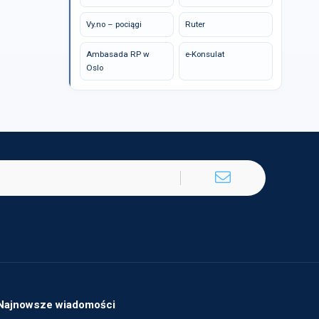
Vy.no – pociągi
Ruter
Ambasada RP w
e-Konsulat
Oslo
Najnowsze wiadomości