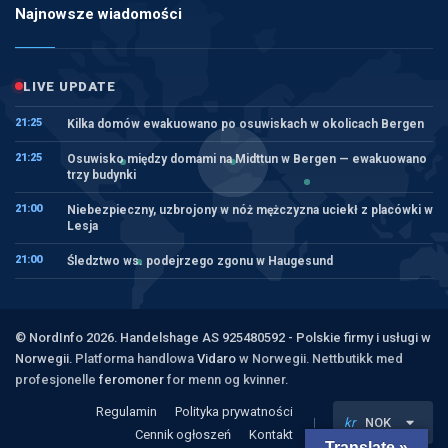
Najnowsze wiadomości
LIVE UPDATE
21:25
Kilka domów ewakuowano po osuwiskach w okolicach Bergen
21:25
Osuwisko między domami na Midttun w Bergen — ewakuowano
trzy budynki
21:00
Niebezpieczny, uzbrojony w nóż mężczyzna uciekł z placówki w
Lesja
21:00
Śledztwo ws. podejrzego zgonu w Haugesund
© NordInfo 2026. Handelshage AS 925480592 - Polskie firmy i usługi w
Norwegii.
Platforma handlowa
Vidaro
w Norwegii. Nettbutikk med
profesjonelle
feromoner
for menn og kvinner.
Regulamin
Polityka prywatności
kr
NOK
Cennik ogłoszeń
Kontakt
Translate »