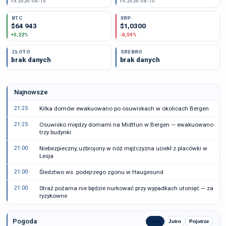
FX 2026-08-10
FX 2026-08-10
BTC
XRP
$64 943
$1,0300
+0,22%
-0,54%
ZŁOTO
SREBRO
brak danych
brak danych
Najnowsze
21:25
Kilka domów ewakuowano po osuwiskach w okolicach Bergen
21:25
Osuwisko między domami na Midttun w Bergen — ewakuowano
trzy budynki
21:00
Niebezpieczny, uzbrojony w nóż mężczyzna uciekł z placówki w
Lesja
21:00
Śledztwo ws. podejrzego zgonu w Haugesund
21:00
Straż pożarna nie będzie nurkować przy wypadkach utonięć — za
ryzykowne
Pogoda
Dziś
Jutro
Pojutrze