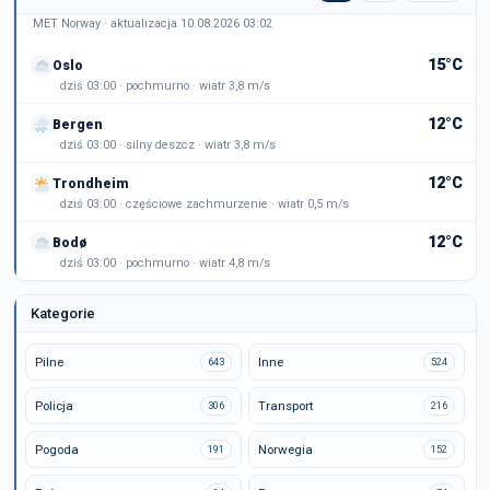
MET Norway · aktualizacja 10.08.2026 03:02
15°C
Oslo
dziś 03:00 · pochmurno · wiatr 3,8 m/s
12°C
Bergen
dziś 03:00 · silny deszcz · wiatr 3,8 m/s
12°C
Trondheim
dziś 03:00 · częściowe zachmurzenie · wiatr 0,5 m/s
12°C
Bodø
dziś 03:00 · pochmurno · wiatr 4,8 m/s
Kategorie
Pilne
Inne
643
524
Policja
Transport
306
216
Pogoda
Norwegia
191
152