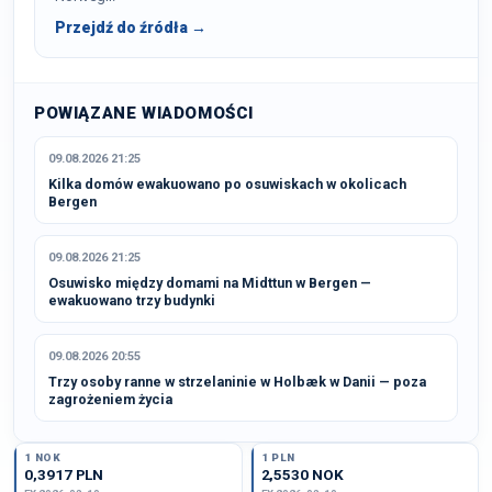
Przejdź do źródła →
POWIĄZANE WIADOMOŚCI
09.08.2026 21:25
Kilka domów ewakuowano po osuwiskach w okolicach
Bergen
09.08.2026 21:25
Osuwisko między domami na Midttun w Bergen —
ewakuowano trzy budynki
09.08.2026 20:55
Trzy osoby ranne w strzelaninie w Holbæk w Danii — poza
zagrożeniem życia
1 NOK
1 PLN
0,3917 PLN
2,5530 NOK