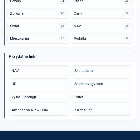
Pożary
Praca
94
74
Zdrowie
Ceny
66
54
Świat
NAV
42
35
Mieszkania
Podatki
16
9
Przydatne linki
NAV
Skatteetaten
UDI
Statens vegvesen
Vy.no – pociągi
Ruter
Ambasada RP w Oslo
e-Konsulat