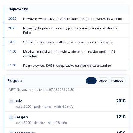
Najnowsze
20:25
Poważny wypadek z udziałem samochodu i rowerzysty w Follo
20:25
Rowerzysta poważnie ranny po zderzeniu z autem w Nordre
Follo
13:30
Søreide spotka się z Listhaug w sprawie sporu o benzynę
11:00
Możliwe strajki w lotnictwie w sierpniu — ryzyko opóźnień i
odwołań
11:00
Rozmowy ws. SAS trwają, ryzyko strajku wciąż aktualne
Pogoda
Dziś
Jutro
Pojutrze
MET Norway · aktualizacja 07.08.2026 20:30
20°C
Oslo
dziś 20:00 · pochmurno · wiatr 4,0 m/s
12°C
Bergen
dziś 20:00 · deszcz · wiatr 4,8 m/s