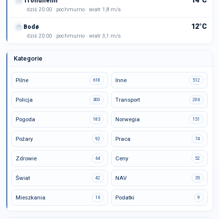
14°C
Trondheim
dziś 20:00 · pochmurno · wiatr 1,8 m/s
12°C
Bodø
dziś 20:00 · pochmurno · wiatr 3,1 m/s
Kategorie
Pilne
Inne
618
512
Policja
Transport
300
206
Pogoda
Norwegia
183
151
Pożary
Praca
92
74
Zdrowie
Ceny
64
52
Świat
NAV
42
35
Mieszkania
Podatki
16
9