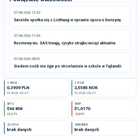
07.08.2026 13:30
Søreide spotka się z Listhaug w sprawie sporu o benzynę
07.08.2026 11:00
Rozmowy ws. SAS trwają, ryzyko strajku wciąż aktualne
07.08.2026 08:55
Siedem osób nie żyje po strzelaninie w szkole w Tajlandii
1 NOK
1 PLN
0,3909 PLN
2,5585 NOK
FX 2026-08-07
FX 2026-08-07
BTC
XRP
$64 804
$1,0170
+0,57%
-2,05%
ZŁOTO
SREBRO
brak danych
brak danych