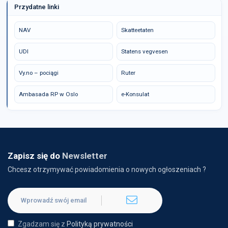
Przydatne linki
NAV
Skatteetaten
UDI
Statens vegvesen
Vy.no – pociągi
Ruter
Ambasada RP w Oslo
e-Konsulat
Zapisz się do
Newsletter
Chcesz otrzymywać powiadomienia o nowych ogłoszeniach ?
Zgadzam się z
Polityką prywatności