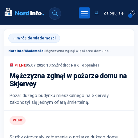
Zaloguj się
0
← Wróć do wiadomości
NordInfo
›
Wiadomości
›
Mężczyzna zginął w pożarze domu na...
05.07.2026 10:55
Źródło: NRK Toppsaker
PILNE
Mężczyzna zginął w pożarze domu na
Skjervøy
Pożar dużego budynku mieszkalnego na Skjervøy
zakończył się jednym ofiarą śmiertelną.
PILNE
Służby otrzymały zgłoszenie o pożarze dużego domu