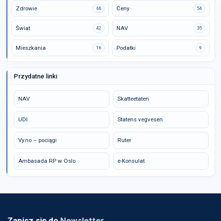
Zdrowie
Ceny
66
54
Świat
NAV
42
35
Mieszkania
Podatki
16
9
Przydatne linki
NAV
Skatteetaten
UDI
Statens vegvesen
Vy.no – pociągi
Ruter
Ambasada RP w Oslo
e-Konsulat
Zapisz się do
Newsletter