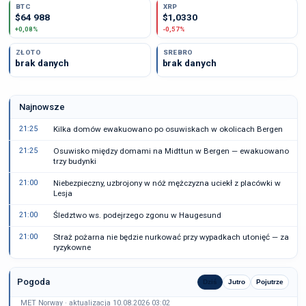
BTC
XRP
$64 988
$1,0330
+0,08%
-0,57%
ZŁOTO
SREBRO
brak danych
brak danych
Najnowsze
21:25
Kilka domów ewakuowano po osuwiskach w okolicach Bergen
21:25
Osuwisko między domami na Midttun w Bergen — ewakuowano
trzy budynki
21:00
Niebezpieczny, uzbrojony w nóż mężczyzna uciekł z placówki w
Lesja
21:00
Śledztwo ws. podejrzego zgonu w Haugesund
21:00
Straż pożarna nie będzie nurkować przy wypadkach utonięć — za
ryzykowne
Pogoda
Dziś
Jutro
Pojutrze
MET Norway · aktualizacja 10.08.2026 03:02