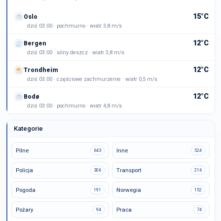
15°C
Oslo
dziś 03:00 · pochmurno · wiatr 3,8 m/s
12°C
Bergen
dziś 03:00 · silny deszcz · wiatr 3,8 m/s
12°C
Trondheim
dziś 03:00 · częściowe zachmurzenie · wiatr 0,5 m/s
12°C
Bodø
dziś 03:00 · pochmurno · wiatr 4,8 m/s
Kategorie
Pilne
Inne
643
524
Policja
Transport
306
216
Pogoda
Norwegia
191
152
Pożary
Praca
94
74