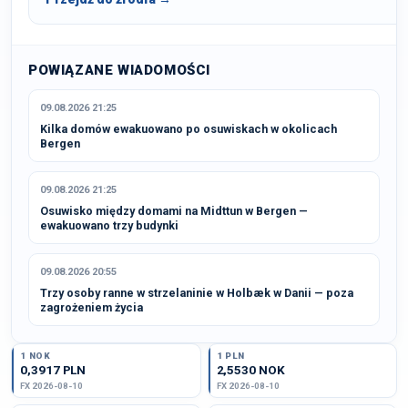
POWIĄZANE WIADOMOŚCI
09.08.2026 21:25
Kilka domów ewakuowano po osuwiskach w okolicach
Bergen
09.08.2026 21:25
Osuwisko między domami na Midttun w Bergen —
ewakuowano trzy budynki
09.08.2026 20:55
Trzy osoby ranne w strzelaninie w Holbæk w Danii — poza
zagrożeniem życia
1 NOK
1 PLN
0,3917 PLN
2,5530 NOK
FX 2026-08-10
FX 2026-08-10