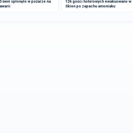
 świń spłonęło w pożarze na
126 gości hotelowych ewakuowano w
awarii
Skien po zapachu amoniaku