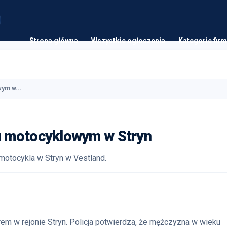
Strona główna
Wszystkie ogłoszenia
Kategorie firm
ym w...
u motocyklowym w Stryn
motocykla w Stryn w Vestland.
em w rejonie Stryn. Policja potwierdza, że mężczyzna w wieku