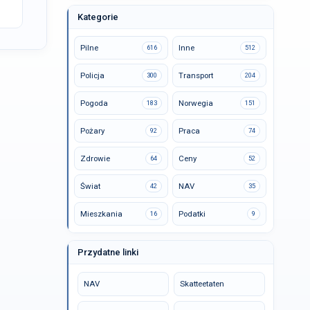
Kategorie
Pilne
Inne
616
512
Policja
Transport
300
204
Pogoda
Norwegia
183
151
Pożary
Praca
92
74
Zdrowie
Ceny
64
52
Świat
NAV
42
35
Mieszkania
Podatki
16
9
Przydatne linki
NAV
Skatteetaten