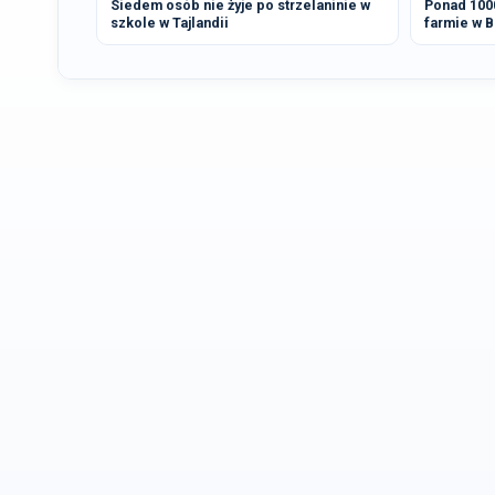
Siedem osób nie żyje po strzelaninie w
Ponad 1000
szkole w Tajlandii
farmie w B