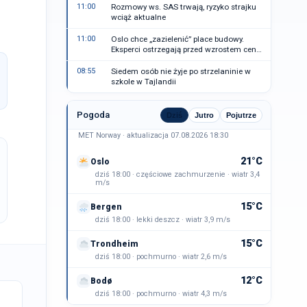
11:00
Rozmowy ws. SAS trwają, ryzyko strajku
wciąż aktualne
11:00
Oslo chce „zazielenić” place budowy.
Eksperci ostrzegają przed wzrostem cen
mieszkań
08:55
Siedem osób nie żyje po strzelaninie w
szkole w Tajlandii
Pogoda
Dziś
Jutro
Pojutrze
MET Norway · aktualizacja 07.08.2026 18:30
21°C
Oslo
dziś 18:00 · częściowe zachmurzenie · wiatr 3,4
m/s
15°C
Bergen
dziś 18:00 · lekki deszcz · wiatr 3,9 m/s
15°C
Trondheim
dziś 18:00 · pochmurno · wiatr 2,6 m/s
12°C
Bodø
dziś 18:00 · pochmurno · wiatr 4,3 m/s