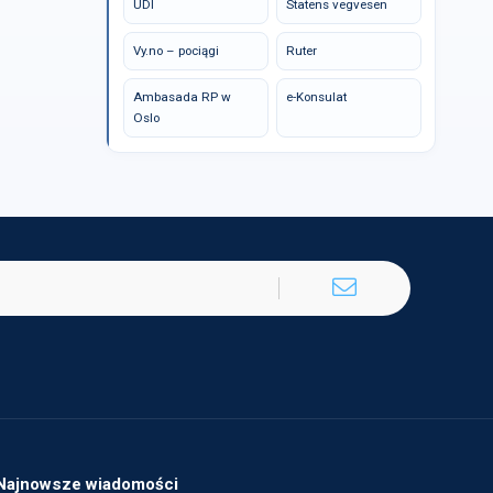
UDI
Statens vegvesen
Vy.no – pociągi
Ruter
Ambasada RP w
e-Konsulat
Oslo
Najnowsze wiadomości