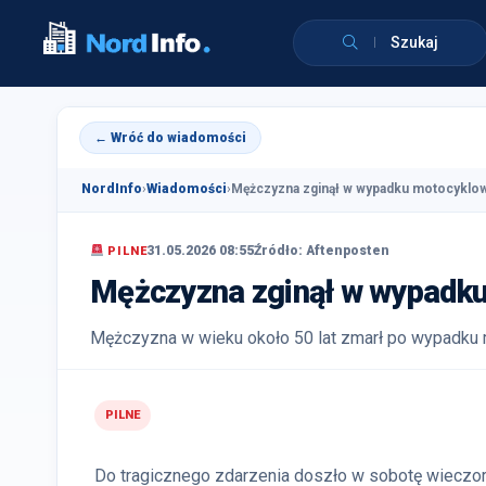
Szukaj
← Wróć do wiadomości
NordInfo
›
Wiadomości
›
Mężczyzna zginął w wypadku motocyklow
31.05.2026 08:55
Źródło: Aftenposten
PILNE
Mężczyzna zginął w wypadk
Mężczyzna w wieku około 50 lat zmarł po wypadku 
PILNE
Do tragicznego zdarzenia doszło w sobotę wieczor