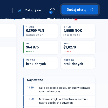
Dodaj ofertę
Zaloguj się
0
 i usług
Wydarzenia
Wiadomości live
1 NOK
1 PLN
0,3909 PLN
2,5585 NOK
FX 2026-08-07
FX 2026-08-07
BTC
XRP
$64 875
$1,0270
+0,44%
-1,69%
ZŁOTO
SREBRO
brak danych
brak danych
Najnowsze
13:30
Søreide spotka się z Listhaug w sprawie
sporu o benzynę
11:00
Możliwe strajki w lotnictwie w sierpniu —
ryzyko opóźnień i odwołań