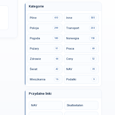
Kategorie
Pilne
Inne
610
505
Policja
Transport
299
203
Pogoda
Norwegia
180
150
Pożary
Praca
91
69
Zdrowie
Ceny
64
52
Świat
NAV
42
35
Mieszkania
Podatki
16
9
Przydatne linki
NAV
Skatteetaten