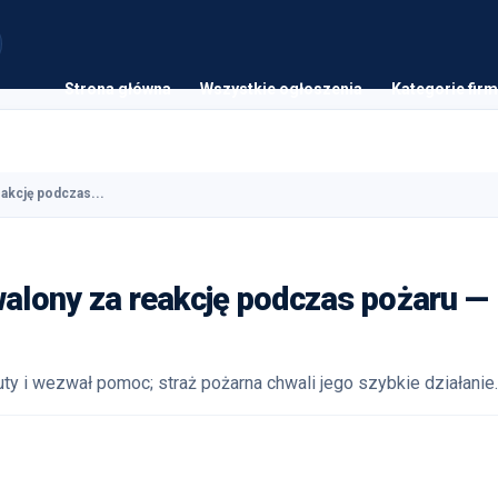
Strona główna
Wszystkie ogłoszenia
Kategorie firm
akcję podczas...
alony za reakcję podczas pożaru —
 i wezwał pomoc; straż pożarna chwali jego szybkie działanie.