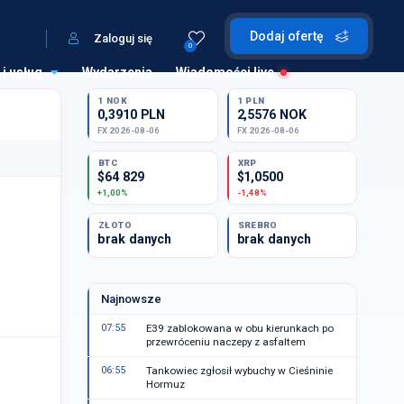
Dodaj ofertę
Zaloguj się
0
 i usług
Wydarzenia
Wiadomości live
1 NOK
1 PLN
0,3910 PLN
2,5576 NOK
FX 2026-08-06
FX 2026-08-06
BTC
XRP
$64 829
$1,0500
+1,00%
-1,48%
ZŁOTO
SREBRO
brak danych
brak danych
Najnowsze
07:55
E39 zablokowana w obu kierunkach po
przewróceniu naczepy z asfaltem
06:55
Tankowiec zgłosił wybuchy w Cieśninie
Hormuz