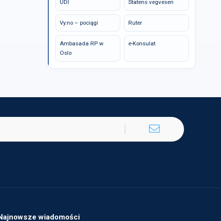
UDI
Statens vegvesen
Vy.no – pociągi
Ruter
Ambasada RP w
e-Konsulat
Oslo
Najnowsze wiadomości