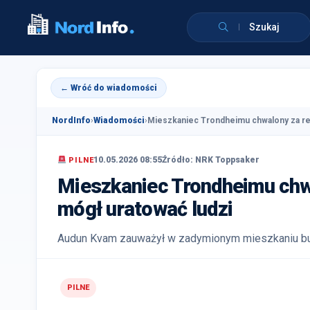
Szukaj
← Wróć do wiadomości
NordInfo
›
Wiadomości
›
Mieszkaniec Trondheimu chwalony za re
10.05.2026 08:55
Źródło: NRK Toppsaker
PILNE
Mieszkaniec Trondheimu chw
mógł uratować ludzi
Audun Kvam zauważył w zadymionym mieszkaniu buty
PILNE