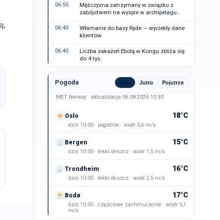
06:55
Mężczyzna zatrzymany w związku z
zabójstwem na wyspie w archipelagu
Sztokholmu
ą,
06:40
Włamanie do bazy Ryde — wyciekły dane
klientów
06:40
Liczba zakażeń Ebolą w Kongu zbliża się
do 4 tys.
Pogoda
Dziś
Jutro
Pojutrze
MET Norway · aktualizacja 06.08.2026 10:30
18°C
Oslo
dziś 10:00 · pogodnie · wiatr 5,6 m/s
15°C
Bergen
dziś 10:00 · lekki deszcz · wiatr 1,5 m/s
16°C
Trondheim
dziś 10:00 · lekki deszcz · wiatr 2,5 m/s
17°C
Bodø
dziś 10:00 · częściowe zachmurzenie · wiatr 5,1
m/s