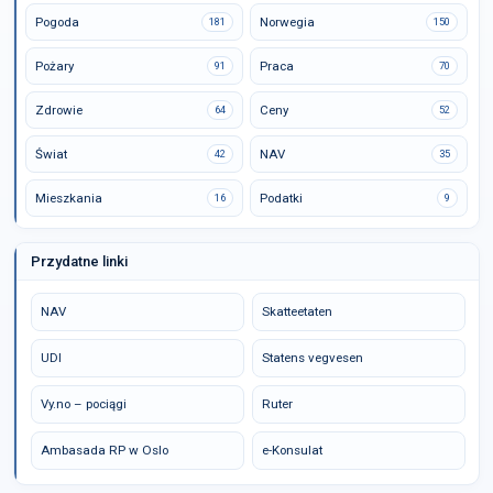
Pogoda
Norwegia
181
150
Pożary
Praca
91
70
Zdrowie
Ceny
64
52
Świat
NAV
42
35
Mieszkania
Podatki
16
9
Przydatne linki
NAV
Skatteetaten
UDI
Statens vegvesen
Vy.no – pociągi
Ruter
Ambasada RP w Oslo
e-Konsulat