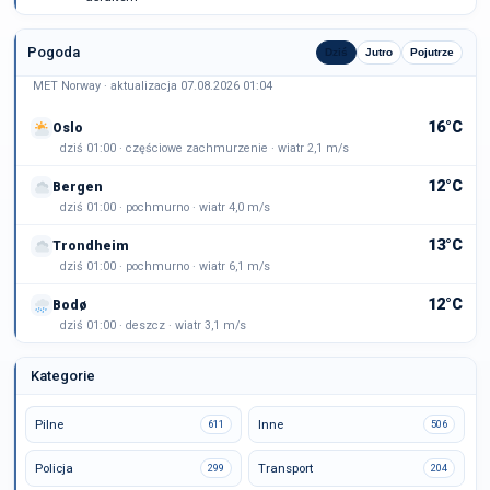
Pogoda
Dziś
Jutro
Pojutrze
MET Norway · aktualizacja 07.08.2026 01:04
16°C
Oslo
dziś 01:00 · częściowe zachmurzenie · wiatr 2,1 m/s
12°C
Bergen
dziś 01:00 · pochmurno · wiatr 4,0 m/s
13°C
Trondheim
dziś 01:00 · pochmurno · wiatr 6,1 m/s
12°C
Bodø
dziś 01:00 · deszcz · wiatr 3,1 m/s
Kategorie
Pilne
Inne
611
506
Policja
Transport
299
204