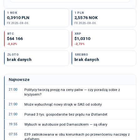
1 NOK
1 PLN
0,3910 PLN
2,5576 NOK
FX 2026-08-06
FX 2026-08-06
BTC
XRP
$64 166
$1,0310
-0,62%
-2,73%
ZŁOTO
SREBRO
brak danych
brak danych
Najnowsze
21:00
Politycy tworzą presję na ceny paliw — czy poradzą sobie z
kryzysem?
21:00
Może wybuchnąć nowy strajk w SAS od soboty
21:00
Ponad 3 tys. gospodarstw bez prądu na Østlandet
19:55
Wybuch w autobusie pod Damaszkiem — są ofiary
07:55
E39 zablokowana w obu kierunkach po przewróceniu naczepy z
asfaltem