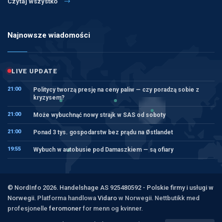
Czytaj wszystko
Najnowsze wiadomości
LIVE UPDATE
21:00
Politycy tworzą presję na ceny paliw — czy poradzą sobie z
kryzysem?
21:00
Może wybuchnąć nowy strajk w SAS od soboty
21:00
Ponad 3 tys. gospodarstw bez prądu na Østlandet
19:55
Wybuch w autobusie pod Damaszkiem — są ofiary
© NordInfo 2026. Handelshage AS 925480592 - Polskie firmy i usługi w
Norwegii.
Platforma handlowa
Vidaro
w Norwegii. Nettbutikk med
profesjonelle
feromoner
for menn og kvinner.