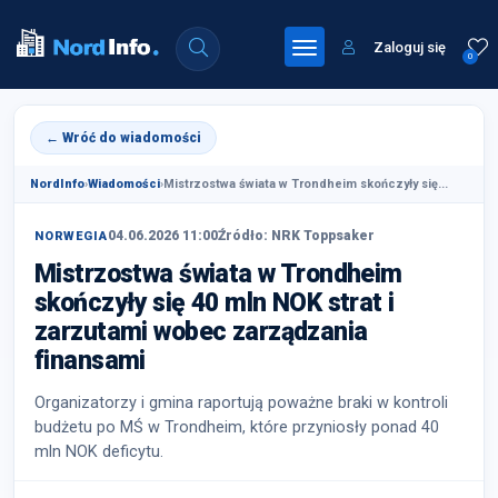
Zaloguj się
0
← Wróć do wiadomości
NordInfo
›
Wiadomości
›
Mistrzostwa świata w Trondheim skończyły się...
04.06.2026 11:00
Źródło: NRK Toppsaker
NORWEGIA
Mistrzostwa świata w Trondheim
skończyły się 40 mln NOK strat i
zarzutami wobec zarządzania
finansami
Organizatorzy i gmina raportują poważne braki w kontroli
budżetu po MŚ w Trondheim, które przyniosły ponad 40
mln NOK deficytu.