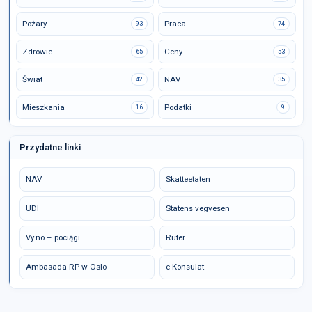
Pożary
Praca
93
74
Zdrowie
Ceny
65
53
Świat
NAV
42
35
Mieszkania
Podatki
16
9
Przydatne linki
NAV
Skatteetaten
UDI
Statens vegvesen
Vy.no – pociągi
Ruter
Ambasada RP w Oslo
e-Konsulat