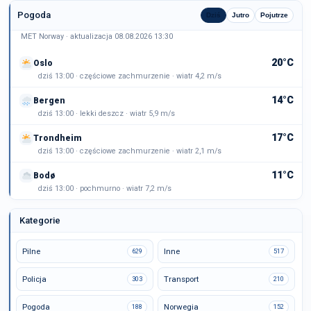
Pogoda
Dziś
Jutro
Pojutrze
MET Norway · aktualizacja 08.08.2026 13:30
20°C
Oslo
dziś 13:00 · częściowe zachmurzenie · wiatr 4,2 m/s
14°C
Bergen
dziś 13:00 · lekki deszcz · wiatr 5,9 m/s
17°C
Trondheim
dziś 13:00 · częściowe zachmurzenie · wiatr 2,1 m/s
11°C
Bodø
dziś 13:00 · pochmurno · wiatr 7,2 m/s
Kategorie
Pilne
Inne
629
517
Policja
Transport
303
210
Pogoda
Norwegia
188
152