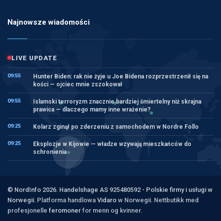
Najnowsze wiadomości
LIVE UPDATE
09:55
Hunter Biden: rak nie żyje u Joe Bidena rozprzestrzenił się na
kości — ojciec mnie zszokował
09:55
Islamski terroryzm znacznie bardziej śmiertelny niż skrajna
prawica — dlaczego mamy inne wrażenie?
09:25
Kolarz zginął po zderzeniu z samochodem w Nordre Follo
09:25
Eksplozje w Kijowie — władze wzywają mieszkańców do
schronienia
© NordInfo 2026. Handelshage AS 925480592 - Polskie firmy i usługi w
Norwegii.
Platforma handlowa
Vidaro
w Norwegii. Nettbutikk med
profesjonelle
feromoner
for menn og kvinner.