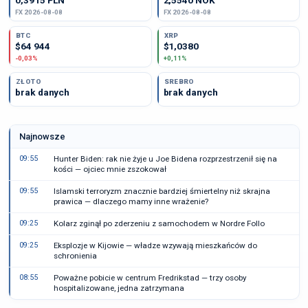
0,3915 PLN
2,5540 NOK
FX 2026-08-08
FX 2026-08-08
BTC
XRP
$64 944
$1,0380
-0,03%
+0,11%
ZŁOTO
SREBRO
brak danych
brak danych
Najnowsze
09:55
Hunter Biden: rak nie żyje u Joe Bidena rozprzestrzenił się na
kości — ojciec mnie zszokował
09:55
Islamski terroryzm znacznie bardziej śmiertelny niż skrajna
prawica — dlaczego mamy inne wrażenie?
09:25
Kolarz zginął po zderzeniu z samochodem w Nordre Follo
09:25
Eksplozje w Kijowie — władze wzywają mieszkańców do
schronienia
08:55
Poważne pobicie w centrum Fredrikstad — trzy osoby
hospitalizowane, jedna zatrzymana