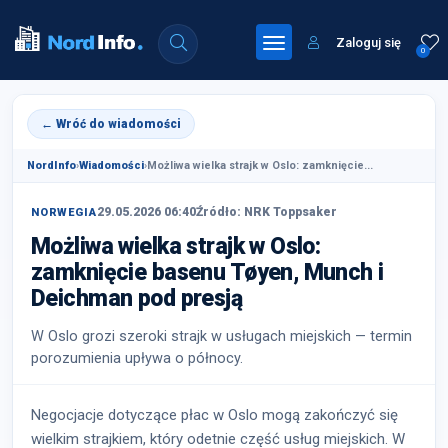
Zaloguj się
0
← Wróć do wiadomości
NordInfo
›
Wiadomości
›
Możliwa wielka strajk w Oslo: zamknięcie...
29.05.2026 06:40
Źródło: NRK Toppsaker
NORWEGIA
Możliwa wielka strajk w Oslo:
zamknięcie basenu Tøyen, Munch i
Deichman pod presją
W Oslo grozi szeroki strajk w usługach miejskich — termin
porozumienia upływa o północy.
Negocjacje dotyczące płac w Oslo mogą zakończyć się
wielkim strajkiem, który odetnie część usług miejskich. W