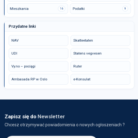
Mieszkania
Podatki
16
9
Przydatne linki
NAV
Skatteetaten
UDI
Statens vegvesen
Vy.no – pociągi
Ruter
Ambasada RP w Oslo
e-Konsulat
Zapisz się do
Newsletter
Chcesz otrzymywać powiadomienia o nowych ogłoszeniach ?