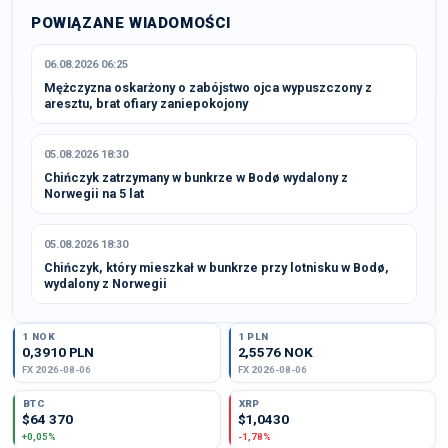
POWIĄZANE WIADOMOŚCI
06.08.2026 06:25
Mężczyzna oskarżony o zabójstwo ojca wypuszczony z
aresztu, brat ofiary zaniepokojony
05.08.2026 18:30
Chińczyk zatrzymany w bunkrze w Bodø wydalony z
Norwegii na 5 lat
05.08.2026 18:30
Chińczyk, który mieszkał w bunkrze przy lotnisku w Bodø,
wydalony z Norwegii
1 NOK
1 PLN
0,3910 PLN
2,5576 NOK
FX 2026-08-06
FX 2026-08-06
BTC
XRP
$64 370
$1,0430
+0,05%
-1,78%