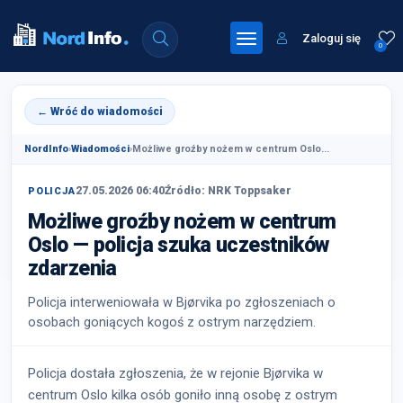
Zaloguj się
0
← Wróć do wiadomości
NordInfo
›
Wiadomości
›
Możliwe groźby nożem w centrum Oslo...
27.05.2026 06:40
Źródło: NRK Toppsaker
POLICJA
Możliwe groźby nożem w centrum
Oslo — policja szuka uczestników
zdarzenia
Policja interweniowała w Bjørvika po zgłoszeniach o
osobach goniących kogoś z ostrym narzędziem.
Policja dostała zgłoszenia, że w rejonie Bjørvika w
centrum Oslo kilka osób goniło inną osobę z ostrym