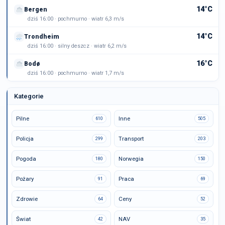
14°C
Bergen
dziś 16:00 · pochmurno · wiatr 6,3 m/s
14°C
Trondheim
dziś 16:00 · silny deszcz · wiatr 6,2 m/s
16°C
Bodø
dziś 16:00 · pochmurno · wiatr 1,7 m/s
Kategorie
Pilne
Inne
610
505
Policja
Transport
299
203
Pogoda
Norwegia
180
150
Pożary
Praca
91
69
Zdrowie
Ceny
64
52
Świat
NAV
42
35