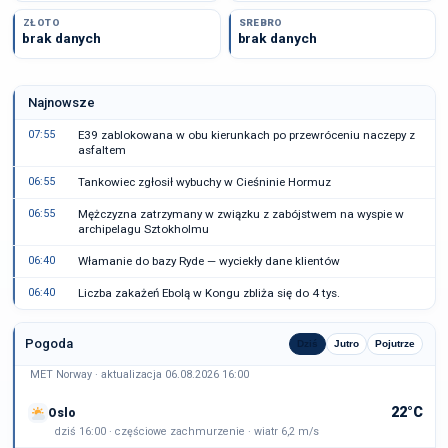
ZŁOTO
SREBRO
brak danych
brak danych
Najnowsze
07:55
E39 zablokowana w obu kierunkach po przewróceniu naczepy z
asfaltem
06:55
Tankowiec zgłosił wybuchy w Cieśninie Hormuz
06:55
Mężczyzna zatrzymany w związku z zabójstwem na wyspie w
archipelagu Sztokholmu
06:40
Włamanie do bazy Ryde — wyciekły dane klientów
06:40
Liczba zakażeń Ebolą w Kongu zbliża się do 4 tys.
Pogoda
Dziś
Jutro
Pojutrze
MET Norway · aktualizacja 06.08.2026 16:00
22°C
Oslo
dziś 16:00 · częściowe zachmurzenie · wiatr 6,2 m/s