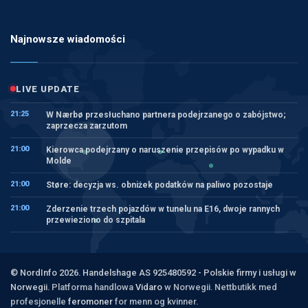
Najnowsze wiadomości
LIVE UPDATE
21:25
W Nærbø przesłuchano partnera podejrzanego o zabójstwo;
zaprzecza zarzutom
21:00
Kierowca podejrzany o naruszenie przepisów po wypadku w
Molde
21:00
Støre: decyzja ws. obniżek podatków na paliwo pozostaje
21:00
Zderzenie trzech pojazdów w tunelu na E16, dwoje rannych
przewieziono do szpitala
© NordInfo 2026. Handelshage AS 925480592 - Polskie firmy i usługi w
Norwegii.
Platforma handlowa
Vidaro
w Norwegii. Nettbutikk med
profesjonelle
feromoner
for menn og kvinner.