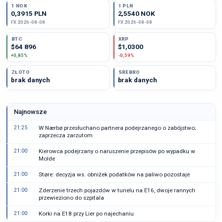
1 NOK
1 PLN
0,3915 PLN
2,5540 NOK
FX 2026-08-08
FX 2026-08-08
BTC
XRP
$64 896
$1,0300
+0,85%
-0,59%
ZŁOTO
SREBRO
brak danych
brak danych
Najnowsze
21:25
W Nærbø przesłuchano partnera podejrzanego o zabójstwo;
zaprzecza zarzutom
21:00
Kierowca podejrzany o naruszenie przepisów po wypadku w
Molde
21:00
Støre: decyzja ws. obniżek podatków na paliwo pozostaje
21:00
Zderzenie trzech pojazdów w tunelu na E16, dwoje rannych
przewieziono do szpitala
21:00
Korki na E18 przy Lier po najechaniu