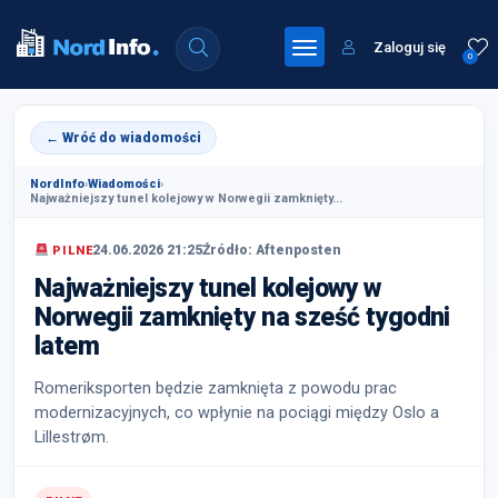
Zaloguj się
0
← Wróć do wiadomości
NordInfo
›
Wiadomości
›
Najważniejszy tunel kolejowy w Norwegii zamknięty...
24.06.2026 21:25
Źródło: Aftenposten
PILNE
Najważniejszy tunel kolejowy w
Norwegii zamknięty na sześć tygodni
latem
Romeriksporten będzie zamknięta z powodu prac
modernizacyjnych, co wpłynie na pociągi między Oslo a
Lillestrøm.