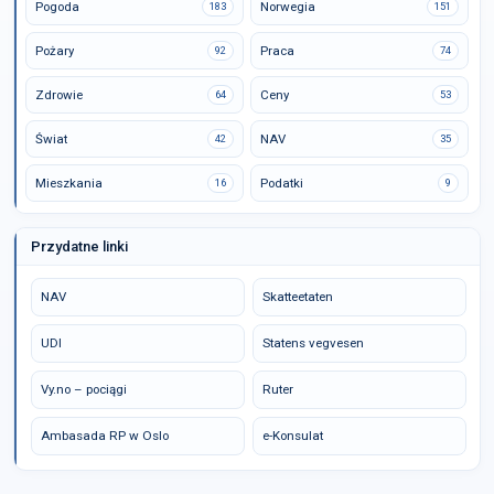
Pogoda
Norwegia
183
151
Pożary
Praca
92
74
Zdrowie
Ceny
64
53
Świat
NAV
42
35
Mieszkania
Podatki
16
9
Przydatne linki
NAV
Skatteetaten
UDI
Statens vegvesen
Vy.no – pociągi
Ruter
Ambasada RP w Oslo
e-Konsulat