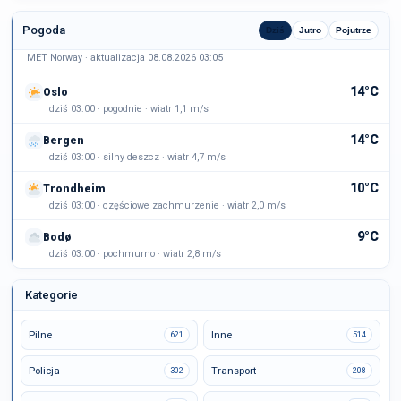
Pogoda
Dziś
Jutro
Pojutrze
MET Norway · aktualizacja 08.08.2026 03:05
14°C
Oslo
dziś 03:00 · pogodnie · wiatr 1,1 m/s
14°C
Bergen
dziś 03:00 · silny deszcz · wiatr 4,7 m/s
10°C
Trondheim
dziś 03:00 · częściowe zachmurzenie · wiatr 2,0 m/s
9°C
Bodø
dziś 03:00 · pochmurno · wiatr 2,8 m/s
Kategorie
Pilne
Inne
621
514
Policja
Transport
302
208