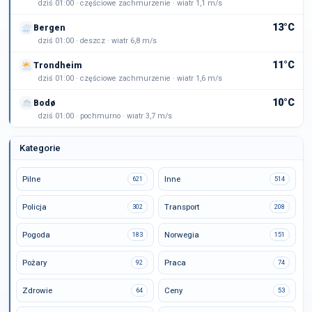
dziś 01:00 · częściowe zachmurzenie · wiatr 1,1 m/s
13°C
Bergen
dziś 01:00 · deszcz · wiatr 6,8 m/s
11°C
Trondheim
dziś 01:00 · częściowe zachmurzenie · wiatr 1,6 m/s
10°C
Bodø
dziś 01:00 · pochmurno · wiatr 3,7 m/s
Kategorie
Pilne
Inne
621
514
Policja
Transport
302
208
Pogoda
Norwegia
183
151
Pożary
Praca
92
74
Zdrowie
Ceny
64
53