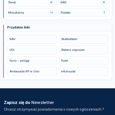
Świat
NAV
42
35
Mieszkania
Podatki
16
9
Przydatne linki
NAV
Skatteetaten
UDI
Statens vegvesen
Vy.no – pociągi
Ruter
Ambasada RP w Oslo
e-Konsulat
Zapisz się do
Newsletter
Chcesz otrzymywać powiadomienia o nowych ogłoszeniach ?