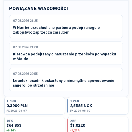
POWIĄZANE WIADOMOŚCI
07.08.2026 21:25
W Nærbø przesłuchano partnera podejrzanego o
zabójstwo; zaprzecza zarzutom
07.08.2026 21:00
Kierowca podejrzany o naruszenie przepisów po wypadku
w Molde
07.08.2026 20:55
Izraelski osadnik oskarżony o nieumyślne spowodowanie
śmierci po strzelaninie
1 NOK
1 PLN
0,3909 PLN
2,5585 NOK
FX 2026-08-07
FX 2026-08-07
BTC
XRP
$64 853
$1,0220
+0,84%
-1,21%