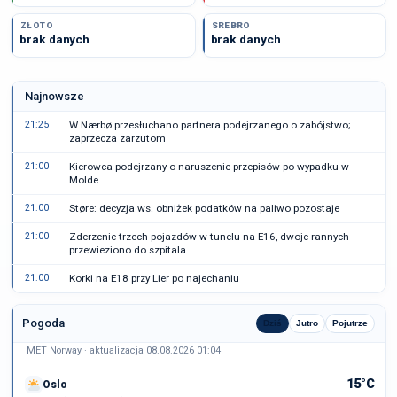
ZŁOTO
SREBRO
brak danych
brak danych
Najnowsze
21:25
W Nærbø przesłuchano partnera podejrzanego o zabójstwo;
zaprzecza zarzutom
21:00
Kierowca podejrzany o naruszenie przepisów po wypadku w
Molde
21:00
Støre: decyzja ws. obniżek podatków na paliwo pozostaje
21:00
Zderzenie trzech pojazdów w tunelu na E16, dwoje rannych
przewieziono do szpitala
21:00
Korki na E18 przy Lier po najechaniu
Pogoda
Dziś
Jutro
Pojutrze
MET Norway · aktualizacja 08.08.2026 01:04
15°C
Oslo