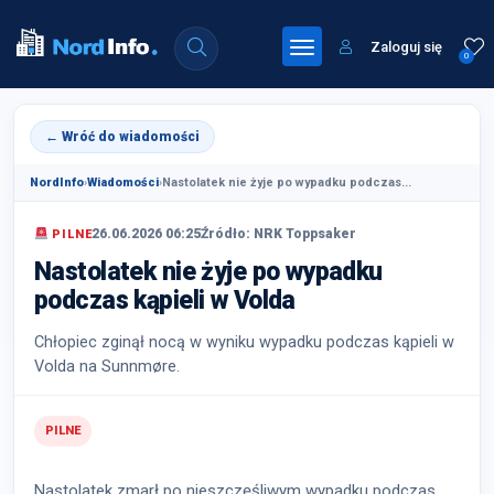
Zaloguj się
0
← Wróć do wiadomości
NordInfo
›
Wiadomości
›
Nastolatek nie żyje po wypadku podczas...
26.06.2026 06:25
Źródło: NRK Toppsaker
PILNE
Nastolatek nie żyje po wypadku
podczas kąpieli w Volda
Chłopiec zginął nocą w wyniku wypadku podczas kąpieli w
Volda na Sunnmøre.
PILNE
Nastolatek zmarł po nieszczęśliwym wypadku podczas