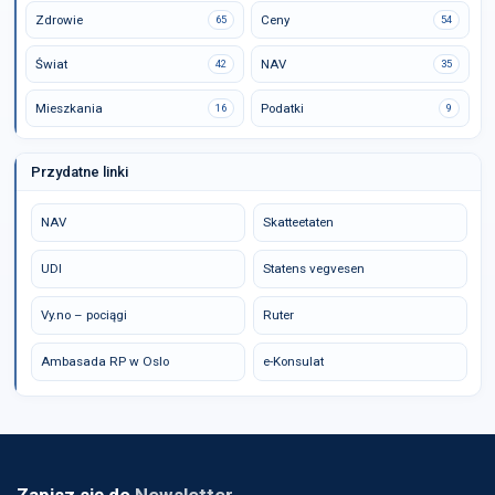
Zdrowie
Ceny
65
54
Świat
NAV
42
35
Mieszkania
Podatki
16
9
Przydatne linki
NAV
Skatteetaten
UDI
Statens vegvesen
Vy.no – pociągi
Ruter
Ambasada RP w Oslo
e-Konsulat