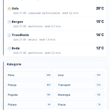
20°C
Oslo
dziś 21:00 · częściowe zachmurzenie · wiatr 5,2 m/s
15°C
Bergen
dziś 21:00 · pochmurno · wiatr 6,7 m/s
16°C
Trondheim
dziś 21:00 · deszcz · wiatr 1,9 m/s
12°C
Bodø
dziś 21:00 · pochmurno · wiatr 2,2 m/s
Kategorie
Pilne
Inne
636
519
Policja
Transport
303
214
Pogoda
Norwegia
190
152
Pożary
Praca
94
74