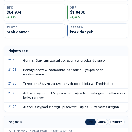
BTC
XRP
$64 974
$1,0400
+0,11%
+1,60%
ZŁOTO
SREBRO
brak danych
brak danych
Najnowsze
21:55
Gunnar Stavrum został potrącony w drodze do pracy
21:25
Pożary lasów w zachodniej Kanadzie. Tysiące osób
ewakuowane
21:25
Trzech mężczyzn zatrzymanych po pobiciu we Fredrikstad
21:00
Autokar wypadł z E6 i przewrócił się w Namsskogan — kilka osób
lekko rannych
21:00
Autobus wypadł z drogi i przewrócił się na E6 w Namsskogan
Pogoda
Dziś
Jutro
Pojutrze
MET Norway · aktualizacja 08.08.2026 21:00