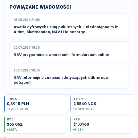
POWIĄZANE WIADOMOŚCI
03.08.2026 21:00
Awaria cyfrowych usług publicznych — niedostępne m.in.
Altinn, Skatteetaten, NAV i Helsenorge
20.07.2026 18:30
NAV przypomina o wnioskach i formularzach online
20.07.2026 18:30
NAV informuje o zmianach dotyczących odbiorców
potrąceń
1 NOK
1 PLN
0,3915 PLN
2,5540 NOK
FX 2026-08-08
FX 2026-08-08
BTC
XRP
$65 062
$1,0460
+0,85%
+3,11%