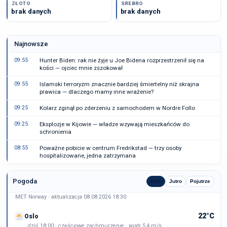
ZŁOTO
SREBRO
brak danych
brak danych
Najnowsze
09:55
Hunter Biden: rak nie żyje u Joe Bidena rozprzestrzenił się na
kości — ojciec mnie zszokował
09:55
Islamski terroryzm znacznie bardziej śmiertelny niż skrajna
prawica — dlaczego mamy inne wrażenie?
09:25
Kolarz zginął po zderzeniu z samochodem w Nordre Follo
09:25
Eksplozje w Kijowie — władze wzywają mieszkańców do
schronienia
08:55
Poważne pobicie w centrum Fredrikstad — trzy osoby
hospitalizowane, jedna zatrzymana
Pogoda
Dziś
Jutro
Pojutrze
MET Norway · aktualizacja 08.08.2026 18:30
22°C
Oslo
dziś 18:00 · częściowe zachmurzenie · wiatr 5,4 m/s