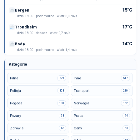
15°C
Bergen
dziś 18:00 · pochmurno · wiatr 6,3 m/s
17°C
Trondheim
dziś 18:00 · deszcz · wiatr 0,7 m/s
14°C
Bodø
dziś 18:00 · pochmurno · wiatr 1,4 m/s
Kategorie
Pilne
Inne
629
517
Policja
Transport
303
210
Pogoda
Norwegia
188
152
Pożary
Praca
93
74
Zdrowie
Ceny
65
53