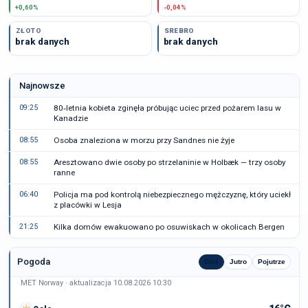
+0,60%
-0,04%
ZŁOTO
SREBRO
brak danych
brak danych
Najnowsze
09:25
80‑letnia kobieta zginęła próbując uciec przed pożarem lasu w
Kanadzie
08:55
Osoba znaleziona w morzu przy Sandnes nie żyje
08:55
Aresztowano dwie osoby po strzelaninie w Holbæk — trzy osoby
ranne
06:40
Policja ma pod kontrolą niebezpiecznego mężczyznę, który uciekł
z placówki w Lesja
21:25
Kilka domów ewakuowano po osuwiskach w okolicach Bergen
Pogoda
Dziś
Jutro
Pojutrze
MET Norway · aktualizacja 10.08.2026 10:30