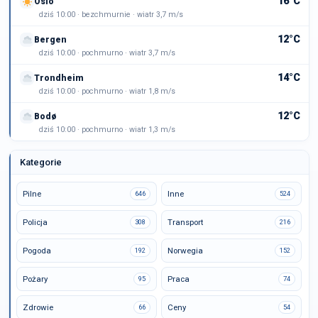
16°C
Oslo
dziś 10:00 · bezchmurnie · wiatr 3,7 m/s
12°C
Bergen
dziś 10:00 · pochmurno · wiatr 3,7 m/s
14°C
Trondheim
dziś 10:00 · pochmurno · wiatr 1,8 m/s
12°C
Bodø
dziś 10:00 · pochmurno · wiatr 1,3 m/s
Kategorie
Pilne
Inne
646
524
Policja
Transport
308
216
Pogoda
Norwegia
192
152
Pożary
Praca
95
74
Zdrowie
Ceny
66
54