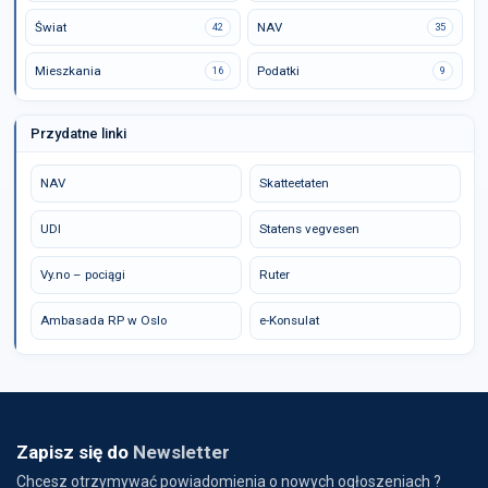
Świat
NAV
42
35
Mieszkania
Podatki
16
9
Przydatne linki
NAV
Skatteetaten
UDI
Statens vegvesen
Vy.no – pociągi
Ruter
Ambasada RP w Oslo
e-Konsulat
Zapisz się do
Newsletter
Chcesz otrzymywać powiadomienia o nowych ogłoszeniach ?