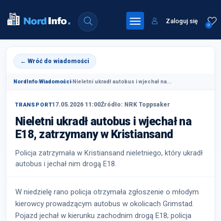
Zaloguj się
0
← Wróć do wiadomości
NordInfo
›
Wiadomości
›
Nieletni ukradł autobus i wjechał na...
17.05.2026 11:00
Źródło: NRK Toppsaker
TRANSPORT
Nieletni ukradł autobus i wjechał na
E18, zatrzymany w Kristiansand
Policja zatrzymała w Kristiansand nieletniego, który ukradł
autobus i jechał nim drogą E18.
W niedzielę rano policja otrzymała zgłoszenie o młodym
kierowcy prowadzącym autobus w okolicach Grimstad.
Pojazd jechał w kierunku zachodnim drogą E18; policja