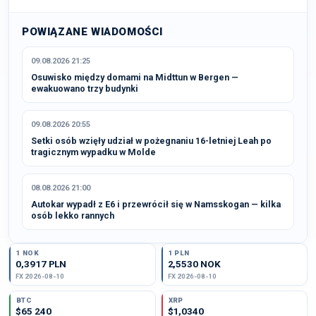
POWIĄZANE WIADOMOŚCI
09.08.2026 21:25
Osuwisko między domami na Midttun w Bergen —
ewakuowano trzy budynki
09.08.2026 20:55
Setki osób wzięły udział w pożegnaniu 16-letniej Leah po
tragicznym wypadku w Molde
08.08.2026 21:00
Autokar wypadł z E6 i przewrócił się w Namsskogan — kilka
osób lekko rannych
1 NOK
1 PLN
0,3917 PLN
2,5530 NOK
FX 2026-08-10
FX 2026-08-10
BTC
XRP
$65 240
$1,0340