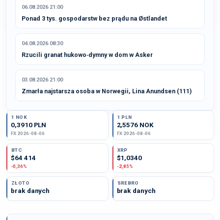
06.08.2026 21:00
Ponad 3 tys. gospodarstw bez prądu na Østlandet
04.08.2026 08:30
Rzucili granat hukowo‑dymny w dom w Asker
03.08.2026 21:00
Zmarła najstarsza osoba w Norwegii, Lina Anundsen (111)
1 NOK
1 PLN
0,3910 PLN
2,5576 NOK
FX 2026-08-06
FX 2026-08-06
BTC
XRP
$64 414
$1,0340
-0,36%
-2,85%
ZŁOTO
SREBRO
brak danych
brak danych