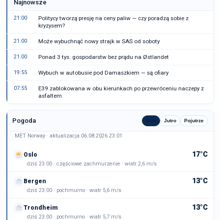
Najnowsze
21:00
Politycy tworzą presję na ceny paliw — czy poradzą sobie z
kryzysem?
21:00
Może wybuchnąć nowy strajk w SAS od soboty
21:00
Ponad 3 tys. gospodarstw bez prądu na Østlandet
19:55
Wybuch w autobusie pod Damaszkiem — są ofiary
07:55
E39 zablokowana w obu kierunkach po przewróceniu naczepy z
asfaltem
Pogoda
Dziś
Jutro
Pojutrze
MET Norway · aktualizacja 06.08.2026 23:01
17°C
Oslo
dziś 23:00 · częściowe zachmurzenie · wiatr 2,6 m/s
13°C
Bergen
dziś 23:00 · pochmurno · wiatr 5,6 m/s
13°C
Trondheim
dziś 23:00 · pochmurno · wiatr 5,7 m/s