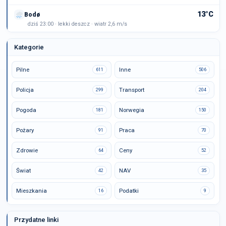
13°C
Bodø
dziś 23:00 · lekki deszcz · wiatr 2,6 m/s
Kategorie
Pilne
Inne
611
506
Policja
Transport
299
204
Pogoda
Norwegia
181
150
Pożary
Praca
91
70
Zdrowie
Ceny
64
52
Świat
NAV
42
35
Mieszkania
Podatki
16
9
Przydatne linki